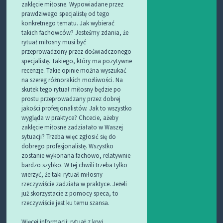
zaklęcie miłosne. Wypowiadane przez
prawdziwego specjalistę od tego
konkretnego tematu. Jak wybierać
takich fachowców? Jesteśmy zdania, że
rytuał miłosny musi być
przeprowadzony przez doświadczonego
specjalistę. Takiego, który ma pozytywne
recenzje. Takie opinie można wyszukać
na szereg różnorakich możliwości. Na
skutek tego rytuał miłosny będzie po
prostu przeprowadzany przez dobrej
jakości profesjonalistów. Jak to wszystko
wygląda w praktyce? Chcecie, ażeby
zaklęcie miłosne zadziałało w Waszej
sytuacji? Trzeba więc zgłosić się do
dobrego profesjonalistę. Wszystko
zostanie wykonana fachowo, relatywnie
bardzo szybko. W tej chwili trzeba tylko
wierzyć, że taki rytuał miłosny
rzeczywiście zadziała w praktyce. Jeżeli
już skorzystacie z pomocy speca, to
rzeczywiście jest ku temu szansa.
Więcej informacji:
rytuał z krwi
.