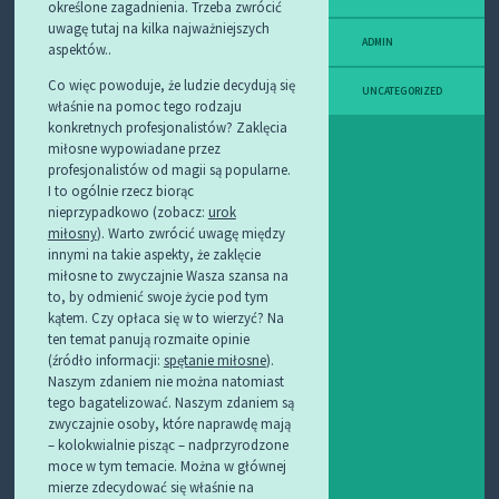
określone zagadnienia. Trzeba zwrócić
uwagę tutaj na kilka najważniejszych
ADMIN
aspektów..
Co więc powoduje, że ludzie decydują się
UNCATEGORIZED
właśnie na pomoc tego rodzaju
konkretnych profesjonalistów? Zaklęcia
miłosne wypowiadane przez
profesjonalistów od magii są popularne.
I to ogólnie rzecz biorąc
nieprzypadkowo (zobacz:
urok
miłosny
). Warto zwrócić uwagę między
innymi na takie aspekty, że zaklęcie
miłosne to zwyczajnie Wasza szansa na
to, by odmienić swoje życie pod tym
kątem. Czy opłaca się w to wierzyć? Na
ten temat panują rozmaite opinie
(źródło informacji:
spętanie miłosne
).
Naszym zdaniem nie można natomiast
tego bagatelizować. Naszym zdaniem są
zwyczajnie osoby, które naprawdę mają
– kolokwialnie pisząc – nadprzyrodzone
moce w tym temacie. Można w głównej
mierze zdecydować się właśnie na