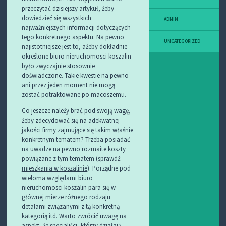
przeczytać dzisiejszy artykuł, żeby
dowiedzieć się wszystkich
ADMIN
najważniejszych informacji dotyczących
tego konkretnego aspektu. Na pewno
UNCATEGORIZED
najistotniejsze jest to, ażeby dokładnie
określone biuro nieruchomosci koszalin
było zwyczajnie stosownie
doświadczone. Takie kwestie na pewno
ani przez jeden moment nie mogą
zostać potraktowane po macoszemu.
Co jeszcze należy brać pod swoją wagę,
żeby zdecydować się na adekwatnej
jakości firmy zajmujące się takim właśnie
konkretnym tematem? Trzeba posiadać
na uwadze na pewno rozmaite koszty
powiązane z tym tematem (sprawdź:
mieszkania w koszalinie
). Porządne pod
wieloma względami biuro
nieruchomosci koszalin para się w
głównej mierze różnego rodzaju
detalami związanymi z tą konkretną
kategorią itd. Warto zwrócić uwagę na
aspekt, że specjaliści, którzy działają