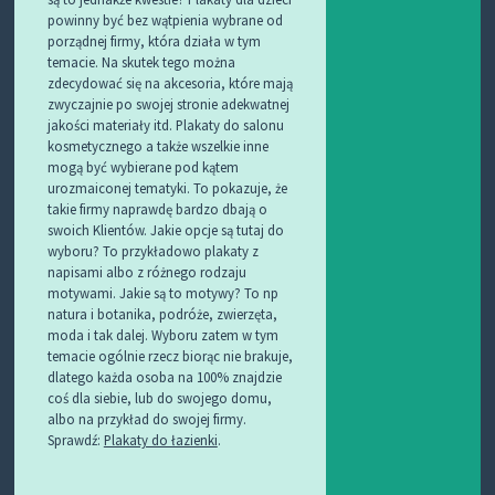
powinny być bez wątpienia wybrane od
porządnej firmy, która działa w tym
temacie. Na skutek tego można
zdecydować się na akcesoria, które mają
zwyczajnie po swojej stronie adekwatnej
jakości materiały itd. Plakaty do salonu
kosmetycznego a także wszelkie inne
mogą być wybierane pod kątem
urozmaiconej tematyki. To pokazuje, że
takie firmy naprawdę bardzo dbają o
swoich Klientów. Jakie opcje są tutaj do
wyboru? To przykładowo plakaty z
napisami albo z różnego rodzaju
motywami. Jakie są to motywy? To np
natura i botanika, podróże, zwierzęta,
moda i tak dalej. Wyboru zatem w tym
temacie ogólnie rzecz biorąc nie brakuje,
dlatego każda osoba na 100% znajdzie
coś dla siebie, lub do swojego domu,
albo na przykład do swojej firmy.
Sprawdź:
Plakaty do łazienki
.