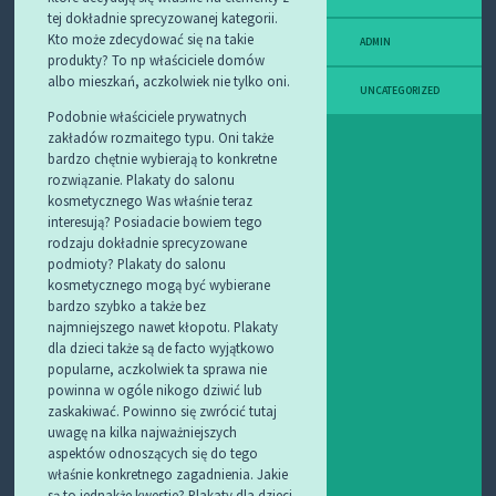
tej dokładnie sprecyzowanej kategorii.
Kto może zdecydować się na takie
ADMIN
produkty? To np właściciele domów
albo mieszkań, aczkolwiek nie tylko oni.
UNCATEGORIZED
Podobnie właściciele prywatnych
zakładów rozmaitego typu. Oni także
bardzo chętnie wybierają to konkretne
rozwiązanie. Plakaty do salonu
kosmetycznego Was właśnie teraz
interesują? Posiadacie bowiem tego
rodzaju dokładnie sprecyzowane
podmioty? Plakaty do salonu
kosmetycznego mogą być wybierane
bardzo szybko a także bez
najmniejszego nawet kłopotu. Plakaty
dla dzieci także są de facto wyjątkowo
popularne, aczkolwiek ta sprawa nie
powinna w ogóle nikogo dziwić lub
zaskakiwać. Powinno się zwrócić tutaj
uwagę na kilka najważniejszych
aspektów odnoszących się do tego
właśnie konkretnego zagadnienia. Jakie
są to jednakże kwestie? Plakaty dla dzieci