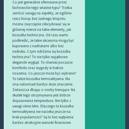
Co jest generalnie oferowane przez
fachowców tego właśnie typu? Trzeba
zwrócić uwagę na aspekty, że ogólnie
rzecz biorąc bez żadnego kłopotu
można zwyczajnie zdecydować się w
głównej mierze na takie elementy, jak
koszulka techniczna. Od razu warto
podkreślić, że takie akcesoria mogą być
kupowane z nadrukami albo bez
nadruku. Czym odróżnia się koszulka
techniczna? To nie tylko wyjątkowo
elegancki wygląd. To również poczucie
komfortu oraz wygody w trakcie
noszenia. Co jeszcze może być wybrane?
To także koszulka termoaktywna. Ma
ona natomiast bardzo duże znaczenie.
Zwłaszcza dbając o osoby trenujące. Na
skutek tego utrzymywana jest dobrze
dopasowana temperatura. Nie tylko z
uwagi okres letni. Dlaczego ta koszulka
termoaktywna nie narzeka jeszcze na
brak popularności? Są to bez wątpienia
bardzo atrakcyjne warunki finansowe.