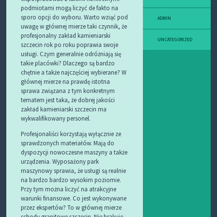
podmiotami mogą liczyć de fakto na
sporo opcji do wyboru. Warto wziąć pod
ADMIN
uwagę w głównej mierze taki czynnik, że
profesjonalny zakład kamieniarski
UNCATEGORIZED
szczecin rok po roku poprawia swoje
usługi. Czym generalnie odróżniają się
takie placówki? Dlaczego są bardzo
chętnie a także najczęściej wybierane? W
głównej mierze na prawdę istotna
sprawa związana z tym konkretnym
tematem jest taka, że dobrej jakości
zakład kamieniarski szczecin ma
wykwalifikowany personel.
Profesjonaliści korzystają wyłącznie ze
sprawdzonych materiałów. Mają do
dyspozycji nowoczesne maszyny a także
urządzenia. Wyposażony park
maszynowy sprawia, że usługi są realnie
na bardzo bardzo wysokim poziomie.
Przy tym można liczyć na atrakcyjne
warunki finansowe. Co jest wykonywane
przez ekspertów? To w głównej mierze
schody granitowe szczecin. Nie brakuje