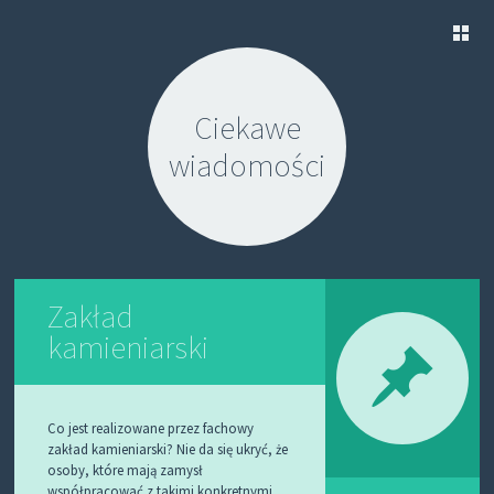
S
K
Ciekawe
I
P
wiadomości
T
O
C
O
N
T
E
N
Zakład
T
kamieniarski
Co jest realizowane przez fachowy
zakład kamieniarski? Nie da się ukryć, że
osoby, które mają zamysł
współpracować z takimi konkretnymi