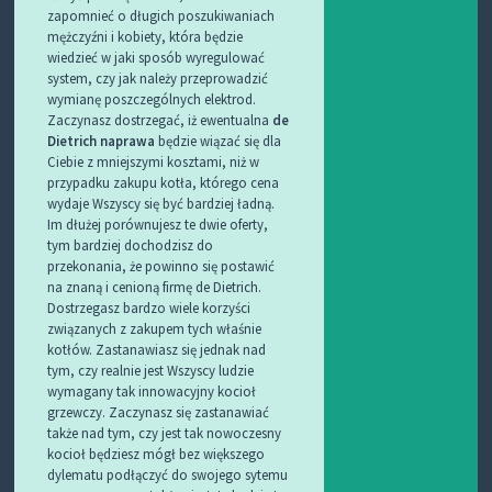
zapomnieć o długich poszukiwaniach
mężczyźni i kobiety, która będzie
wiedzieć w jaki sposób wyregulować
system, czy jak należy przeprowadzić
wymianę poszczególnych elektrod.
Zaczynasz dostrzegać, iż ewentualna
de
Dietrich naprawa
będzie wiązać się dla
Ciebie z mniejszymi kosztami, niż w
przypadku zakupu kotła, którego cena
wydaje Wszyscy się być bardziej ładną.
Im dłużej porównujesz te dwie oferty,
tym bardziej dochodzisz do
przekonania, że powinno się postawić
na znaną i cenioną firmę de Dietrich.
Dostrzegasz bardzo wiele korzyści
związanych z zakupem tych właśnie
kotłów. Zastanawiasz się jednak nad
tym, czy realnie jest Wszyscy ludzie
wymagany tak innowacyjny kocioł
grzewczy. Zaczynasz się zastanawiać
także nad tym, czy jest tak nowoczesny
kocioł będziesz mógł bez większego
dylematu podłączyć do swojego sytemu