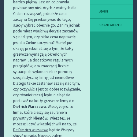
bardzo piękną. Jest on co prawda
pozbawiony niektórych z ważnych dla
ADMIN
Ciebie rozwiązań, jednakże cena
zaczyna Cię przekonywać do tego,
ażeby wybrać obecnie go.
Zanim jednak
UNCATEGORIZED
podejmiesz właściwą decyzje zastanów
się nad tym, czy niska cena naprawdę
jest dla Ciebie korzystna? Miałeś już
okazję przekonać się o tym, że kotły
grzewcze wymagają określonych
napraw, , a dodatkowo regularnych
przeglądów, a w znaczącej liczbie
sytuacji ich wykonanie bez pomocy
specjalistycznej firmy jest niemożliwe.
Dlatego także zastanawiasz się nad tym,
czy oczywiście jest to dobre rozwiązanie,
czy również raczej lepiej nie będzie
postawić na kotły grzewcze firmy
de
Dietrich Warszawa
. Wiesz, że jest to
firma, która cieszy się zaufaniem
prywatnych klientów. Wiesz też, że
możesz liczyć w każdej chwili na to, że
De Dietrich warszawa
będzie Wszyscy
służyć poradą. Możesz, zatem