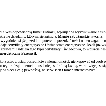
la Was odpowiednią firmę:
Estimer
, wpisując w wyszukiwarkę hasło
nkretne dziedziny, którymi się zajmują.
Mienie zabużańskie wycena
– 
 wygodnie usiąść przed komputerem i poszukać treści na ten zagadnie
je certyfikaty energetyczne i świadectwa energetyczne. Jeżeli już wię
 sprawami i udziela tego typu certyfikaty i świadectwa, to wpiszcie h
energetyczne Przemyśl
.
 skorzystać z usług pośrednictwa nieruchomości, nie kupować od osób 
ego rodzaju nieruchomości nie jest drobną kwotą, warto więc jest się
e w sieci z całą pewnością, na serwisach i forach internetowych.