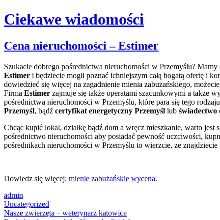
Ciekawe wiadomości
Skip
Cena nieruchomości – Estimer
to
content
Szukacie dobrego pośrednictwa nieruchomości w Przemyślu?
Mamy d
Estimer
i będziecie mogli poznać ichniejszym całą bogatą ofertę i ko
dowiedzieć się więcej na zagadnienie mienia zabużańskiego, możecie
Firma
Estimer
zajmuje się także operatami szacunkowymi a także wyda
pośrednictwa nieruchomości w Przemyślu, które para się tego rodzaju
Przemyśl
, bądź
certyfikat energetyczny Przemyśl
lub
świadectwo 
Chcąc kupić lokal, działkę bądź dom a wręcz mieszkanie, warto jest
pośrednictwo nieruchomości aby posiadać pewność uczciwości, kupno t
pośrednikach nieruchomości w Przemyślu to wierzcie, że znajdziecie j
Dowiedz się więcej:
mienie zabużańskie wycena
.
admin
Uncategorized
Post
Nasze zwierzęta – weterynarz katowice