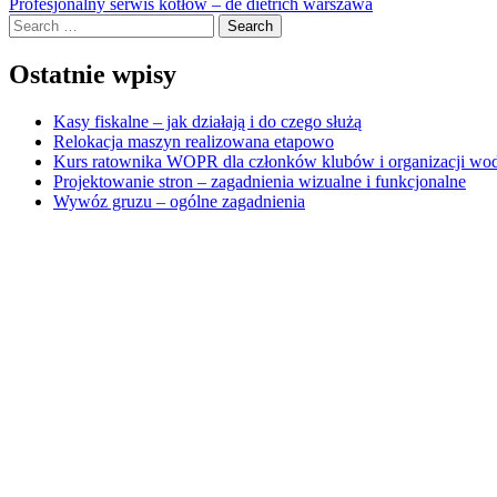
Profesjonalny serwis kotłów – de dietrich warszawa
navigation
Search
Ostatnie wpisy
Kasy fiskalne – jak działają i do czego służą
Relokacja maszyn realizowana etapowo
Kurs ratownika WOPR dla członków klubów i organizacji wo
Projektowanie stron – zagadnienia wizualne i funkcjonalne
Wywóz gruzu – ogólne zagadnienia