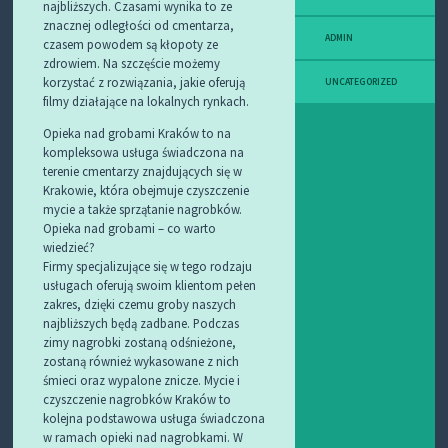
najbliższych. Czasami wynika to ze
znacznej odległości od cmentarza,
ADMIN
czasem powodem są kłopoty ze
zdrowiem. Na szczęście możemy
korzystać z rozwiązania, jakie oferują
UNCATEGORIZED
filmy działające na lokalnych rynkach.
Opieka nad grobami Kraków to na
kompleksowa usługa świadczona na
terenie cmentarzy znajdujących się w
Krakowie, która obejmuje czyszczenie
mycie a także sprzątanie nagrobków.
Opieka nad grobami – co warto
wiedzieć?
Firmy specjalizujące się w tego rodzaju
usługach oferują swoim klientom pełen
zakres, dzięki czemu groby naszych
najbliższych będą zadbane. Podczas
zimy nagrobki zostaną odśnieżone,
zostaną również wykasowane z nich
śmieci oraz wypalone znicze. Mycie i
czyszczenie nagrobków Kraków to
kolejna podstawowa usługa świadczona
w ramach opieki nad nagrobkami. W