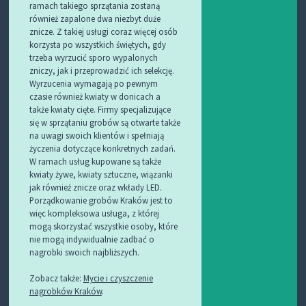
ramach takiego sprzątania zostaną
również zapalone dwa niezbyt duże
znicze. Z takiej usługi coraz więcej osób
korzysta po wszystkich świętych, gdy
trzeba wyrzucić sporo wypalonych
zniczy, jak i przeprowadzić ich selekcję.
Wyrzucenia wymagają po pewnym
czasie również kwiaty w donicach a
także kwiaty cięte. Firmy specjalizujące
się w sprzątaniu grobów są otwarte także
na uwagi swoich klientów i spełniają
życzenia dotyczące konkretnych zadań.
W ramach usług kupowane są także
kwiaty żywe, kwiaty sztuczne, wiązanki
jak również znicze oraz wkłady LED.
Porządkowanie grobów Kraków jest to
więc kompleksowa usługa, z której
mogą skorzystać wszystkie osoby, które
nie mogą indywidualnie zadbać o
nagrobki swoich najbliższych.
Zobacz także:
Mycie i czyszczenie
nagrobków Kraków
.