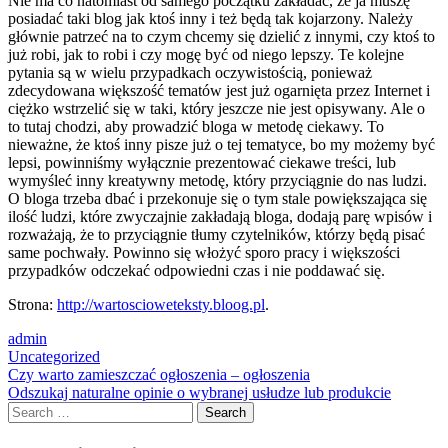
Nie ma co natomiast od samego początku zakładać, że ja muszę
posiadać taki blog jak ktoś inny i też będą tak kojarzony. Należy
głównie patrzeć na to czym chcemy się dzielić z innymi, czy ktoś to
już robi, jak to robi i czy mogę być od niego lepszy. Te kolejne
pytania są w wielu przypadkach oczywistością, ponieważ
zdecydowana większość tematów jest już ogarnięta przez Internet i
ciężko wstrzelić się w taki, który jeszcze nie jest opisywany. Ale o
to tutaj chodzi, aby prowadzić bloga w metodę ciekawy. To
nieważne, że ktoś inny pisze już o tej tematyce, bo my możemy być
lepsi, powinniśmy wyłącznie prezentować ciekawe treści, lub
wymyśleć inny kreatywny metodę, który przyciągnie do nas ludzi.
O bloga trzeba dbać i przekonuje się o tym stale powiększająca się
ilość ludzi, które zwyczajnie zakładają bloga, dodają parę wpisów i
rozważają, że to przyciągnie tłumy czytelników, którzy będą pisać
same pochwały. Powinno się włożyć sporo pracy i większości
przypadków odczekać odpowiedni czas i nie poddawać się.
Strona:
http://wartoscioweteksty.bloog.pl
.
admin
Uncategorized
Post
Czy warto zamieszczać ogłoszenia – ogłoszenia
Odszukaj naturalne opinie o wybranej usłudze lub produkcie
navigation
Search