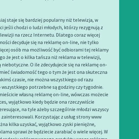
iaj staje się bardziej popularny niż telewizja, w
i jeśli chodzi o ludzi młodych, którzy rezygnują z
lewizji na rzecz Internetu. Dlatego coraz więcej
lności decyduje się na reklamę on-line, nie tylko
ięcej osób ma możliwość być odbiorami tej reklamy
go że jest o kilka tańsza niż reklama w telewizji,
ą niebotyczne. O ile zdecydujecie się na reklamę on-
 mieć świadomość tego o tym że jest ona skuteczna
akimś czasie, nie można wszystkiego od razu
 wszystkiego potrzebne są godziny czy tygodnie.
amieścicie własną reklamę on-line, wówczas możecie
kces, wyjątkowo kiedy będzie ona rzeczywiście
teresujące, na tyle ażeby szczególnie młodzi wszyscy
ią zainteresowali. Korzystając z usług strony www
a kilka uzyskać, wyjątkowo zyski pieniężne,
lama sprawi że będziecie zarabiać o wiele więcej. W