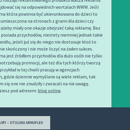
od rodzaju reklamowanego produktu wasza reklama
jdować się na odpowiednich wortalach WWW. Jeśli
ama która powinna być ukierunkowana do dzieci to
umieszczona na stronach z grami dla dzieci czy
 ażeby miały one okazje obejrzeć taką reklamę. Bez
 posiada przychodów, niestety niemniej jednak takie
ndlu, jeżeli już się do niego nie dostosuje ktoś to
nie skończony i nie może liczyć na żaden sukces.
ama jest źródłem przychodów dla dużo osób nie tylko
potrzebują promocji, ale też dla tych którzy tworzą
przykład w tej chwili pracują w agencjach
 gdzie dziennie wymyślane są wiele reklam, tak
m się one nie znudziły i zwracali na nie uwagę.
dziesz pod adresem:
blog online
.
RY – OTULINA ARMAFLEX