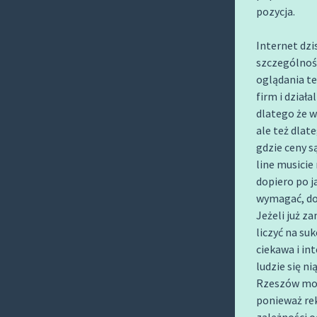
O
pozycja.
C
O
Internet dzis
szczególnośc
N
oglądania te
T
firm i działa
E
dlatego że w
N
ale też dlate
T
gdzie ceny s
line musicie
dopiero po j
wymagać, do
Jeżeli już z
liczyć na su
ciekawa i in
ludzie się n
Rzeszów możn
ponieważ rek