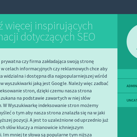
ź więcej inspirujących
macji dotyczących SEO
prywatna czy firma zakładająca swoją stronę
 w celach informacyjnych czy reklamowych chce aby
ła widzialna i dostępna dla najpopularniejszej wśród
 wyszukiwarki jaką jest Google. Należy więc zadbać
ADMIN
eksowanie stron, dzięki czemu nasza strona
szukana na podstawie zawartych w niej słów
UNCA
h. W Wyszukiwarkę indeksowanie stron możemy
śleć o tym aby nasza strona znalazła się na w jaki
ższej pozycji. A jest to uzależnione od uprzednio już
h słów kluczy a mianowicie ichniejszym
. Im mniej te słowa są popularne tym niższa