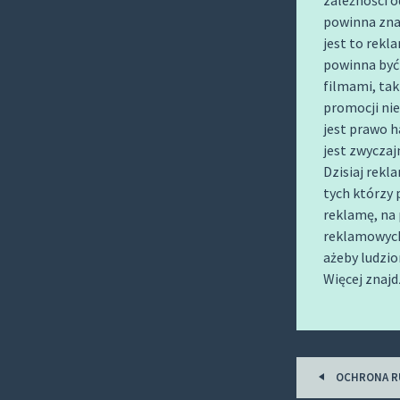
zależności 
powinna zna
jest to rekl
powinna być 
filmami, tak
promocji nie
jest prawo ha
jest zwyczaj
Dzisiaj rekl
tych którzy 
reklamę, na 
reklamowych,
ażeby ludzio
Więcej znaj
Post
OCHRONA RU