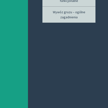
funkcjonalne
Wywóz gruzu – ogólne
zagadnienia