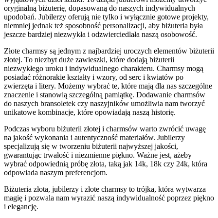
oryginalną biżuterię, dopasowaną do naszych indywidualnych
upodobań. Jubilerzy oferują nie tylko i wyłącznie gotowe projekty,
niemniej jednak też sposobność personalizacji, aby biżuteria była
jeszcze bardziej niezwykła i odzwierciedlała naszą osobowość.
Złote charmsy są jednym z najbardziej uroczych elementów biżuterii
złotej. To niezbyt duże zawieszki, które dodają biżuterii
niezwykłego uroku i indywidualnego charakteru. Charmsy mogą
posiadać różnorakie kształty i wzory, od serc i kwiatów po
zwierzęta i litery. Możemy wybrać te, które mają dla nas szczególne
znaczenie i stanowią szczególną pamiątkę. Dodawanie charmsów
do naszych bransoletek czy naszyjników umożliwia nam tworzyć
unikatowe kombinacje, które opowiadają naszą historię.
Podczas wyboru biżuterii złotej i charmsów warto zwrócić uwagę
na jakość wykonania i autentyczność materiałów. Jubilerzy
specjalizują się w tworzeniu biżuterii najwyższej jakości,
gwarantując trwałość i niezmienne piękno. Ważne jest, ażeby
wybrać odpowiednią próbę złota, taką jak 14k, 18k czy 24k, która
odpowiada naszym preferencjom.
Biżuteria złota, jubilerzy i złote charmsy to trójka, która wytwarza
magię i pozwala nam wyrazić naszą indywidualność poprzez piękno
i elegancję.