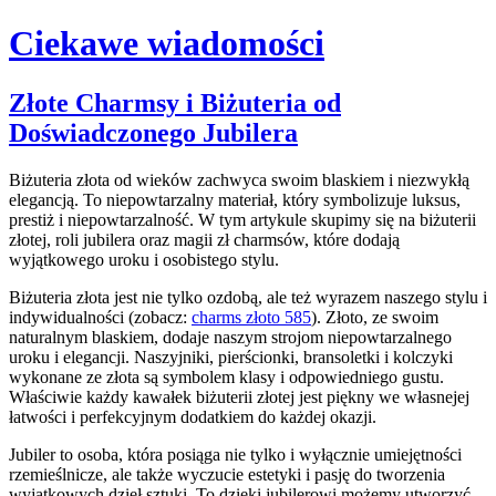
Ciekawe wiadomości
Skip
Złote Charmsy i Biżuteria od
to
Doświadczonego Jubilera
content
Biżuteria złota od wieków zachwyca swoim blaskiem i niezwykłą
elegancją. To niepowtarzalny materiał, który symbolizuje luksus,
prestiż i niepowtarzalność. W tym artykule skupimy się na biżuterii
złotej, roli jubilera oraz magii zł charmsów, które dodają
wyjątkowego uroku i osobistego stylu.
Biżuteria złota jest nie tylko ozdobą, ale też wyrazem naszego stylu i
indywidualności (zobacz:
charms złoto 585
). Złoto, ze swoim
naturalnym blaskiem, dodaje naszym strojom niepowtarzalnego
uroku i elegancji. Naszyjniki, pierścionki, bransoletki i kolczyki
wykonane ze złota są symbolem klasy i odpowiedniego gustu.
Właściwie każdy kawałek biżuterii złotej jest piękny we własnejej
łatwości i perfekcyjnym dodatkiem do każdej okazji.
Jubiler to osoba, która posiąga nie tylko i wyłącznie umiejętności
rzemieślnicze, ale także wyczucie estetyki i pasję do tworzenia
wyjątkowych dzieł sztuki. To dzięki jubilerowi możemy utworzyć