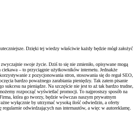
uteczniejsze. Dzięki tej wiedzy właściwie każdy będzie mógł założyć
 zwyczajnie swoje życie. Dziś to się nie zmieniło, opisywane mogą
ła ciekawa – to przyciągnie użytkowników internetu. Jednakże
ykorzystywanie z pozycjonowania stron, stosowania się do reguł SEO,
oczęcia bardzo poważnego zarabiania pieniędzy. Tak zatem pisanie
o sukcesu na pieniądze. Na szczęście nie jest to aż tak bardzo trudne,
o możemy rozpocząć wyświetlać promocji. To najprostszy sposób na
 Firma, która go tworzy, będzie wówczas naszym prywatnym
ażne wyłącznie by utrzymać wysoką ilość odwiedzin, a oferty
ę regularnie odwiedzających nas internautów, a więc w autoreklamę.