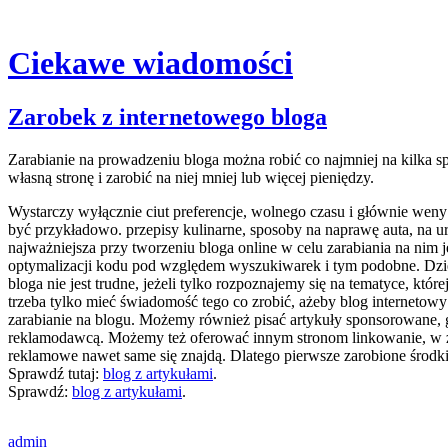
Ciekawe wiadomości
Skip
Zarobek z internetowego bloga
to
content
Zarabianie na prowadzeniu bloga można robić co najmniej na kilka sp
własną stronę i zarobić na niej mniej lub więcej pieniędzy.
Wystarczy wyłącznie ciut preferencje, wolnego czasu i głównie weny 
być przykładowo. przepisy kulinarne, sposoby na naprawę auta, na ur
najważniejsza przy tworzeniu bloga online w celu zarabiania na nim
optymalizacji kodu pod względem wyszukiwarek i tym podobne. Dzięk
bloga nie jest trudne, jeżeli tylko rozpoznajemy się na tematyce, któ
trzeba tylko mieć świadomość tego co zrobić, ażeby blog internetow
zarabianie na blogu. Możemy również pisać artykuły sponsorowane,
reklamodawcą. Możemy też oferować innym stronom linkowanie, w zam
reklamowe nawet same się znajdą. Dlatego pierwsze zarobione środki
Sprawdź tutaj:
blog z artykułami
.
Sprawdź:
blog z artykułami
.
admin