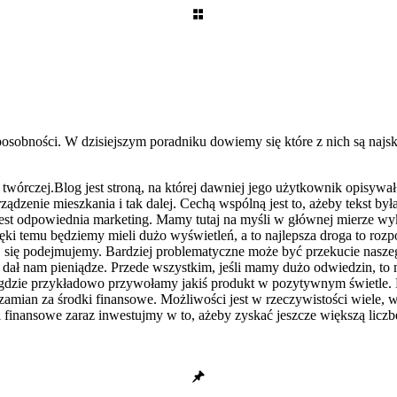
osobności. W dzisiejszym poradniku dowiemy się które z nich są najsk
twórczej.Blog jest stroną, na której dawniej jego użytkownik opisywał
ządzenie mieszkania i tak dalej. Cechą wspólną jest to, ażeby tekst by
 jest odpowiednia marketing. Mamy tutaj na myśli w głównej mierze w
i temu będziemy mieli dużo wyświetleń, a to najlepsza droga to rozp
rej się podejmujemy. Bardziej problematyczne może być przekucie naszeg
y dał nam pieniądze. Przede wszystkim, jeśli mamy dużo odwiedzin, t
 gdzie przykładowo przywołamy jakiś produkt w pozytywnym świetle.
ian za środki finansowe. Możliwości jest w rzeczywistości wiele, w
 finansowe zaraz inwestujmy w to, ażeby zyskać jeszcze większą liczb