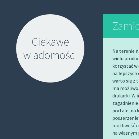
Zamie
Ciekawe
Na terenie 
wiadomości
wielu produ
korzystać w
na lepszych
warto się z 
ma możliwoś
drukarki. W 
S
zagadnienie
K
portale, na 
I
poszerzenie
P
możliwość n
na własnym 
T