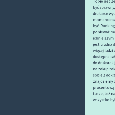
Tobie jest z
O
być sprawny,
C
drukarce wy
O
momencie są
N
być. Ranking
T
ponieważ mo
E
ichniejszym 
N
jest trudna d
więcej ludzi
T
dostępne ca
do drukarek 
na zakup tak
sobie z dokła
znajdziemy c
procentową 
tusze, też n
wszystko by