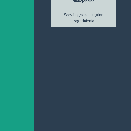
funkcjonalne
Wywóz gruzu – ogólne
zagadnienia