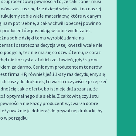
e stuprocentową pewnością to, że taki toner musi
 wówczas tusz będzie działał właściwie i na naszej
drukujemy sobie wiele materiałów, które w danym
 nam potrzebne, a tak w chwili obecnej powinno
i producentów posiadają w sobie wiele zalet,
żna sobie dzięki temu wyrobić zdanie na
temat i ostateczna decyzja w tej kwestii wcale nie
o podjęcia, też nie ma się co dziwić temu, iż coraz
 chętnie korzysta z takich zestawień, gdyż są one
łkiem za darmo. Cenionym producentem tonerów
jest firma HP, również jeśli 1-szy raz decydujemy się
ich tuszy do drukarek, to warto oczywiście przejrzeć
dnością takie oferty, bo istnieje duża szansa, że
oś optymalnego dla siebie. Z całkowitą czyli stu
pewnością nie każdy producent wytwarza dobre
ależy uważnie je dobierać do prywatnej drukarki, by
ło w porządku.