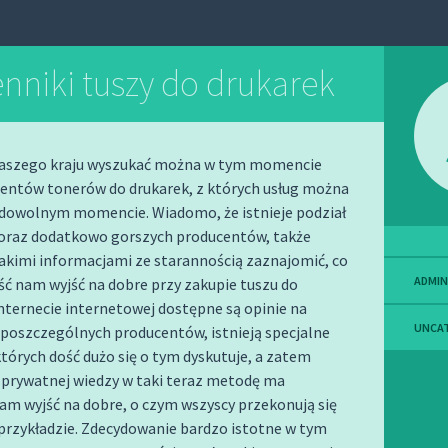
nniki tuszy do drukarek
naszego kraju wyszukać można w tym momencie
centów tonerów do drukarek, z których usług można
 dowolnym momencie. Wiadomo, że istnieje podział
 oraz dodatkowo gorszych producentów, także
takimi informacjami ze starannością zaznajomić, co
ADMIN
ć nam wyjść na dobre przy zakupie tuszu do
internecie internetowej dostępne są opinie na
UNCA
 poszczególnych producentów, istnieją specjalne
których dość dużo się o tym dyskutuje, a zatem
 prywatnej wiedzy w taki teraz metodę ma
am wyjść na dobre, o czym wszyscy przekonują się
przykładzie.
Zdecydowanie bardzo istotne w tym