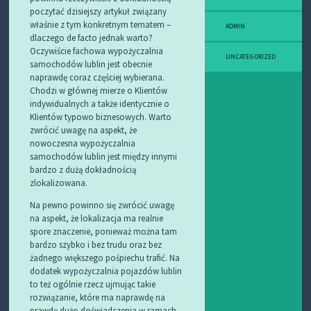
poczytać dzisiejszy artykuł związany
właśnie z tym konkretnym tematem –
ADMIN
dlaczego de facto jednak warto?
Oczywiście fachowa wypożyczalnia
UNCATEGORIZED
samochodów lublin jest obecnie
naprawdę coraz częściej wybierana.
Chodzi w głównej mierze o Klientów
indywidualnych a także identycznie o
Klientów typowo biznesowych. Warto
zwrócić uwagę na aspekt, że
nowoczesna wypożyczalnia
samochodów lublin jest między innymi
bardzo z dużą dokładnością
zlokalizowana.
Na pewno powinno się zwrócić uwagę
na aspekt, że lokalizacja ma realnie
spore znaczenie, ponieważ można tam
bardzo szybko i bez trudu oraz bez
żadnego większego pośpiechu trafić. Na
dodatek wypożyczalnia pojazdów lublin
to też ogólnie rzecz ujmując takie
rozwiązanie, które ma naprawdę na
prawdę dużo doświadczenia w ramach