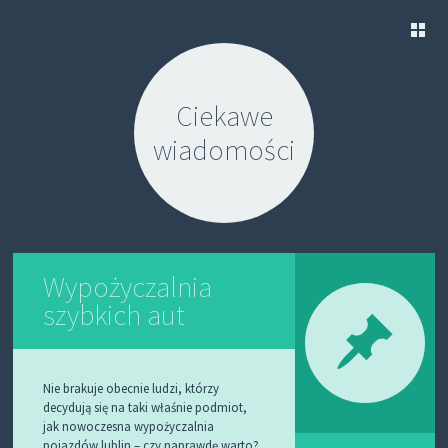
S
K
Ciekawe
I
P
wiadomości
T
O
C
O
N
T
E
N
Wypożyczalnia
T
szybkich aut
Nie brakuje obecnie ludzi, którzy
decydują się na taki właśnie podmiot,
jak nowoczesna wypożyczalnia
pojazdów lublin – czy naprawdę warto?