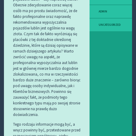
Obecnie zdecydowanie coraz więcej
osób ma po prostu świadomość, że de
ADMIN
fakto profesjonalne oraz naprawdę
rekomendowana wypożyczalnia
UNCATEGORIZED
pojazdów lublin jest ogólnie na wagę
złota. Czym tak de fakto wyróżniają się
placówki z tej dokładnie określonej
dziedzinie, które są dzisiaj opisywane w
ramach dzisiejszego artykułu? Warto
zwrócić uwagę na aspekt, że
profesjonalna wypożyczalnia aut lublin
jest w głównej mierze bardzo dogodnie
zlokalizowana, co ma w rzeczywistości
bardzo duże znaczenie – zarówno biorąc
pod uwagę osoby indywidualne, jak i
Klientów biznesowych. Powinno się
zauważyć fakt, że podmioty tego
konkretnego typu mają po swojej stronie
stosownie na prawdę dużo
doświadczenia.
Tego rodzaju informacje mogą być, a
wręcz powinny być, przetestowane przed
rozpoczęciem współpracy, ażeby