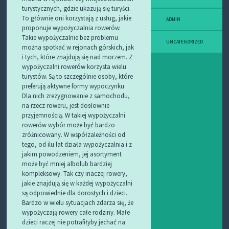
turystycznych, gdzie ukazują się turyści.
To głównie oni korzystają z usług, jakie
ADMIN
proponuje wypożyczalnia rowerów.
Takie wypożyczalnie bez problemu
UNCATEGORIZED
można spotkać w rejonach górskich, jak
i tych, które znajdują się nad morzem. Z
wypożyczalni rowerów korzysta wielu
turystów. Są to szczególnie osoby, które
preferują aktywne formy wypoczynku.
Dla nich zrezygnowanie z samochodu,
na rzecz roweru, jest dosłownie
przyjemnością. W takiej wypożyczalni
rowerów wybór może być bardzo
zróżnicowany. W współzależności od
tego, od ilu lat działa wypożyczalnia i z
jakim powodzeniem, jej asortyment
może być mniej albolub bardziej
kompleksowy. Tak czy inaczej rowery,
jakie znajdują się w każdej wypożyczalni
są odpowiednie dla dorosłych i dzieci.
Bardzo w wielu sytuacjach zdarza się, że
wypożyczają rowery całe rodziny. Małe
dzieci raczej nie potrafiłyby jechać na