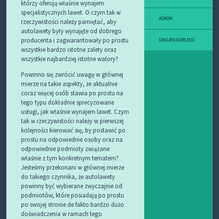
którzy oferują właśnie wynajem
specjalistycznych lawet. O czym tak w
ADMIN
rzeczywistości należy pamiętać, aby
autolawety były wynajęte od dobrego
producenta i zagwarantowały po prostu
UNCATEGORIZED
wszystkie bardzo istotne zalety oraz
wszystkie najbardziej istotne walory?
Powinno się zwrócić uwagę w głównej
mierze na takie aspekty, że aktualnie
coraz więcej osób stawia po prostu na
tego typu dokładnie sprecyzowane
usługi, jak właśnie wynajem lawet. Czym
tak w rzeczywistości należy w pierwszej
kolejności kierować się, by postawić po
prostu na odpowiednie osoby oraz na
odpowiednie podmioty związane
właśnie z tym konkretnym tematem?
Jesteśmy przekonani w głównej mierze
do takiego czynnika, że autolawety
powinny być wybierane zwyczajnie od
podmiotów, które posiadają po prostu
po swojej stronie de fakto bardzo dużo
doświadczenia w ramach tego