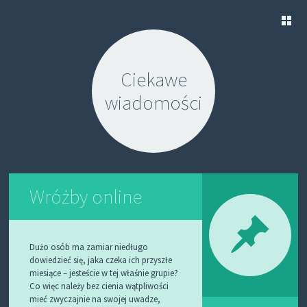
S
K
Ciekawe
I
P
wiadomości
T
O
C
O
N
T
E
N
Wróżby online
T
Dużo osób ma zamiar niedługo
dowiedzieć się, jaka czeka ich przyszłe
miesiące – jesteście w tej właśnie grupie?
Co więc należy bez cienia wątpliwości
mieć zwyczajnie na swojej uwadze,