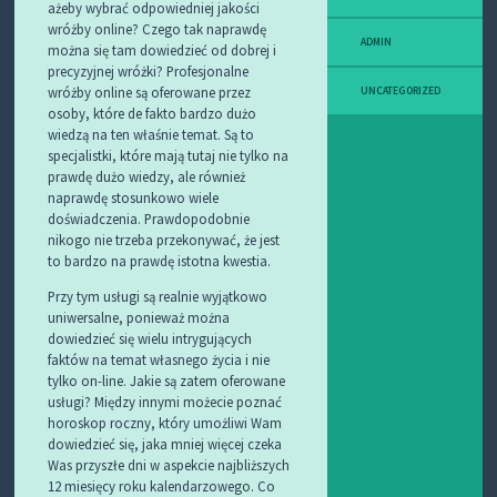
ażeby wybrać odpowiedniej jakości
wróżby online? Czego tak naprawdę
ADMIN
można się tam dowiedzieć od dobrej i
precyzyjnej wróżki? Profesjonalne
wróżby online są oferowane przez
UNCATEGORIZED
osoby, które de fakto bardzo dużo
wiedzą na ten właśnie temat. Są to
specjalistki, które mają tutaj nie tylko na
prawdę dużo wiedzy, ale również
naprawdę stosunkowo wiele
doświadczenia. Prawdopodobnie
nikogo nie trzeba przekonywać, że jest
to bardzo na prawdę istotna kwestia.
Przy tym usługi są realnie wyjątkowo
uniwersalne, ponieważ można
dowiedzieć się wielu intrygujących
faktów na temat własnego życia i nie
tylko on-line. Jakie są zatem oferowane
usługi? Między innymi możecie poznać
horoskop roczny, który umożliwi Wam
dowiedzieć się, jaka mniej więcej czeka
Was przyszłe dni w aspekcie najbliższych
12 miesięcy roku kalendarzowego. Co