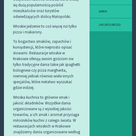
się dużą popularnością pośród
mieszkańców oraz turystów
ADMIN
odwiedzających stolicę Małopolski.
UNCATEGORIZED
Włoskie jedzenie to coś więcej niż tylko
pizza i makarony.
To bogactwo smaków, zapachów i
konsystencji, które nieprosto opisać
słowami. Restauracje włoskie w
Krakowie oferują swoim gościom nie
tylko tradycyjne dania takie jak spaghetti
bolognese czy pizza margherita,
niemniej jednak również wiele innych
specjałów, które niełatwo wyszukać
gdzie indziej.
Włoska kuchnia to głównie smak i
jakość składników. Wszystkie dania
organizowane są z wysokiej jakości
towarów, a ich smak i aromat przyciąga
miłośników kuchni z całego świata. W
restauracjach włoskich w Krakowie
znajdziemy dania organizowane według