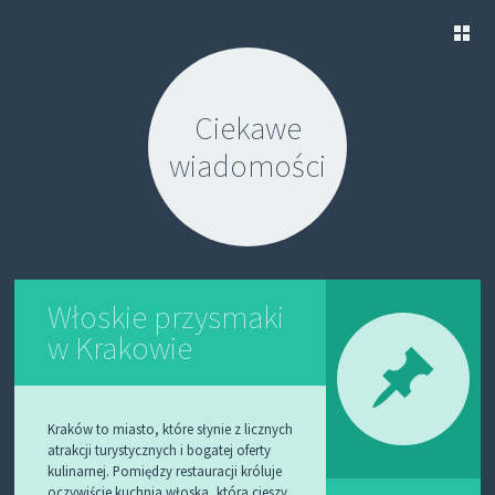
S
K
Ciekawe
I
P
wiadomości
T
O
C
O
N
T
E
N
Włoskie przysmaki
T
w Krakowie
Kraków to miasto, które słynie z licznych
atrakcji turystycznych i bogatej oferty
kulinarnej. Pomiędzy restauracji króluje
oczywiście kuchnia włoska, która cieszy