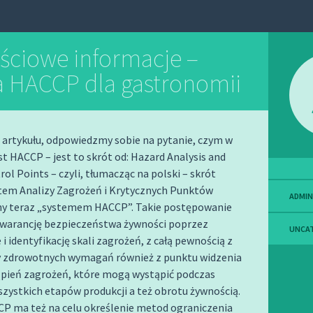
ściowe informacje –
a HACCP dla gastronomii
 artykułu, odpowiedzmy sobie na pytanie, czym w
st HACCP – jest to skrót od: Hazard Analysis and
rol Points – czyli, tłumacząc na polski – skrót
tem Analizy Zagrożeń i Krytycznych Punktów
ADMIN
y teraz „systemem HACCP”.
Takie postępowanie
gwarancję bezpieczeństwa żywności poprzez
UNCA
i identyfikację skali zagrożeń, z całą pewnością z
 zdrowotnych wymagań również z punktu widzenia
ąpień zagrożeń, które mogą wystąpić podczas
zystkich etapów produkcji a też obrotu żywnością.
P ma też na celu określenie metod ograniczenia