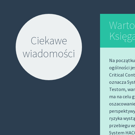
Warto
Księg
Ciekawe
wiadomości
Na początku
ogólności je
Critical Cont
oznacza Sys
Testom, wan
ma na celu 
S
oszacowanie 
K
perspektywy
I
ryzyka wyst
P
przebiegu ws
T
System HACC