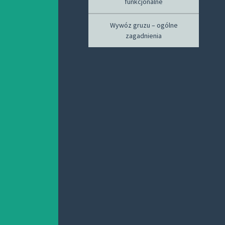
funkcjonalne
Wywóz gruzu – ogólne
zagadnienia