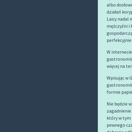
O
albo dosłown
C
działań kory
O
Laicy nadal 
mężczyźni i 
N
gospodarczą
T
perfekcyjnie
E
N
W internecie
T
gastronomii,
więcej na t
Wpisując w G
gastronomii 
formie papie
Nie będzie w
zagadnienie 
który w tym 
pewnego cza