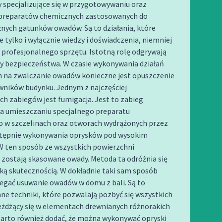
y specjalizujące się w przygotowywaniu oraz
preparatów chemicznych zastosowanych do
óżnych gatunków owadów. Są to działania, które
 tylko i wyłącznie wiedzy i doświadczenia, niemniej
 profesjonalnego sprzętu. Istotną rolę odgrywają
dy bezpieczeństwa. W czasie wykonywania działań
h na zwalczanie owadów konieczne jest opuszczenie
ników budynku. Jednym z najczęściej
h zabiegów jest fumigacja. Jest to zabieg
na umieszczaniu specjalnego preparatu
 w szczelinach oraz otworach wydrążonych przez
stępnie wykonywania oprysków pod wysokim
W ten sposób ze wszystkich powierzchni
 zostają skasowane owady. Metoda ta odróżnia się
ką skutecznością. W dokładnie taki sam sposób
egać usuwanie owadów w domu z bali. Są to
e techniki, które pozwalają pozbyć się wszystkich
żdżący się w elementach drewnianych różnorakich
arto również dodać, że można wykonywać opryski