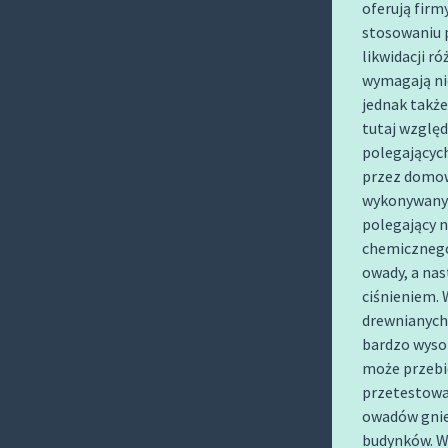
oferują firm
O
stosowaniu 
C
likwidacji r
O
wymagają nie
N
jednak także
T
tutaj wzglę
E
polegającyc
N
przez domow
T
wykonywanyc
polegający 
chemicznego
owady, a na
ciśnieniem. 
drewnianych
bardzo wyso
może przebi
przetestowan
owadów gnie
budynków. W