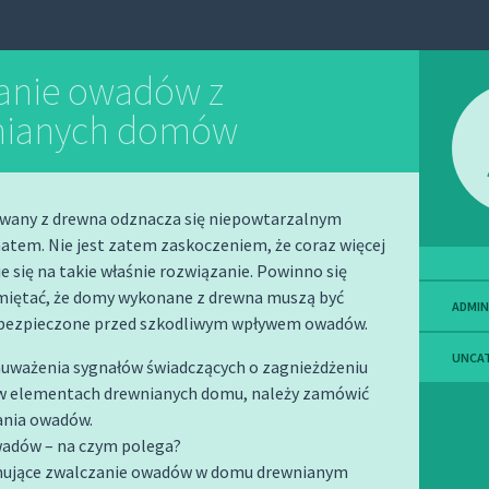
nie owadów z
nianych domów
any z drewna odznacza się niepowtarzalnym
atem. Nie jest zatem zaskoczeniem, że coraz więcej
e się na takie właśnie rozwiązanie. Powinno się
miętać, że domy wykonane z drewna muszą być
ADMIN
abezpieczone przed szkodliwym wpływem owadów.
UNCA
zauważenia sygnałów świadczących o zagnieżdżeniu
w elementach drewnianych domu, należy zamówić
ania owadów.
adów – na czym polega?
mujące zwalczanie owadów w domu drewnianym