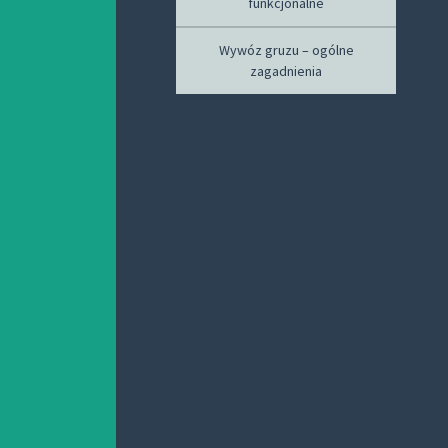
funkcjonalne
Wywóz gruzu – ogólne
zagadnienia