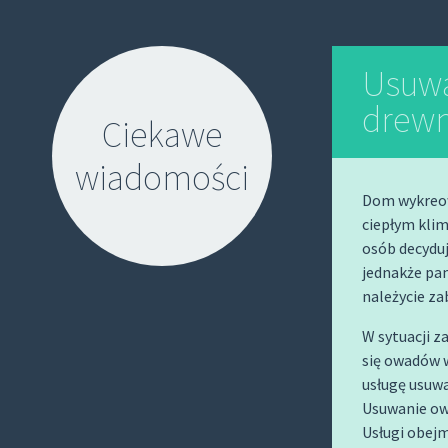
Usuwa
drew
Ciekawe
wiadomości
Dom wykreow
ciepłym klim
osób decyduj
jednakże pa
należycie z
S
W sytuacji 
K
się owadów 
I
usługę usuw
P
Usuwanie ow
T
Usługi obej