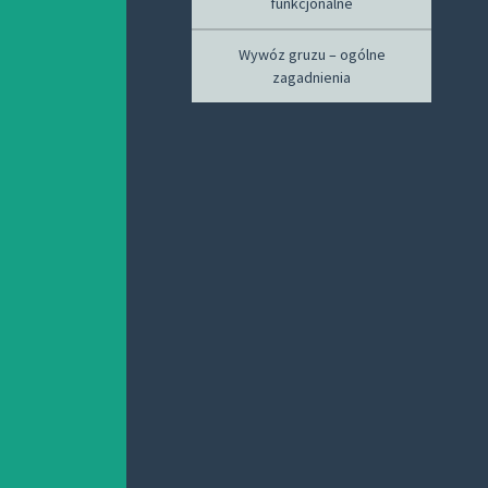
funkcjonalne
Wywóz gruzu – ogólne
zagadnienia