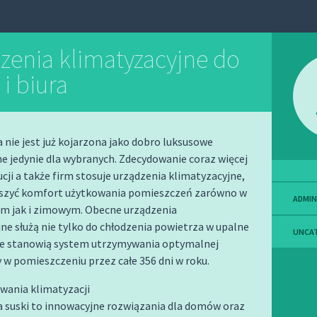
zenia klimatyzacyjne do
i biura
 nie jest już kojarzona jako dobro luksusowe
 jedynie dla wybranych. Zdecydowanie coraz więcej
ucji a także firm stosuje urządzenia klimatyzacyjne,
kszyć komfort użytkowania pomieszczeń zarówno w
ADMIN
im jak i zimowym. Obecne urządzenia
ne służą nie tylko do chłodzenia powietrza w upalne
UNCA
 ale stanowią system utrzymywania optymalnej
w pomieszczeniu przez całe 356 dni w roku.
wania klimatyzacji
a suski to innowacyjne rozwiązania dla domów oraz