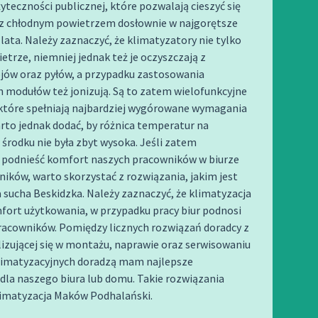
teczności publicznej, które pozwalają cieszyć się
z chłodnym powietrzem dosłownie w najgorętsze
 lata. Należy zaznaczyć, że klimatyzatory nie tylko
etrze, niemniej jednak też je oczyszczają z
jów oraz pyłów, a przypadku zastosowania
 modułów też jonizują. Są to zatem wielofunkcyjne
 które spełniają najbardziej wygórowane wymagania
rto jednak dodać, by różnica temperatur na
 środku nie była zbyt wysoka. Jeśli zatem
podnieść komfort naszych pracowników w biurze
ków, warto skorzystać z rozwiązania, jakim jest
 sucha Beskidzka. Należy zaznaczyć, że klimatyzacja
fort użytkowania, w przypadku pracy biur podnosi
racowników. Pomiędzy licznych rozwiązań doradcy z
lizującej się w montażu, naprawie oraz serwisowaniu
imatyzacyjnych doradzą mam najlepsze
dla naszego biura lub domu. Takie rozwiązania
limatyzacja Maków Podhalański.