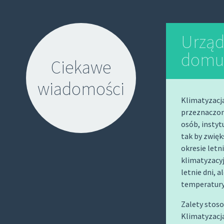
Urząd
domu 
Ciekawe
wiadomości
Klimatyzacja
przeznaczone
osób, instyt
tak by zwię
okresie letn
klimatyzacyj
S
letnie dni,
K
temperatury 
I
P
Zalety stoso
T
Klimatyzacj