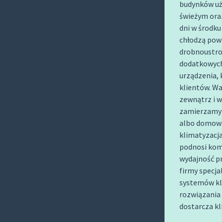
budynków uży
O
świeżym ora
C
dni w środku
O
chłodzą powi
N
drobnoustro
T
dodatkowych
E
urządzenia,
N
klientów. Wa
T
zewnątrz i w
zamierzamy 
albo domowni
klimatyzacja
podnosi kom
wydajność p
firmy specja
systemów kl
rozwiązania 
dostarcza k