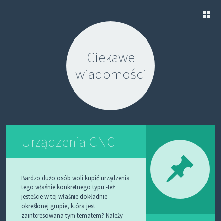
S
K
Ciekawe
I
P
wiadomości
T
O
C
O
N
T
E
N
Urządzenia CNC
T
Bardzo dużo osób woli kupić urządzenia
tego właśnie konkretnego typu -też
jesteście w tej właśnie dokładnie
określonej grupie, która jest
zainteresowana tym tematem? Należy