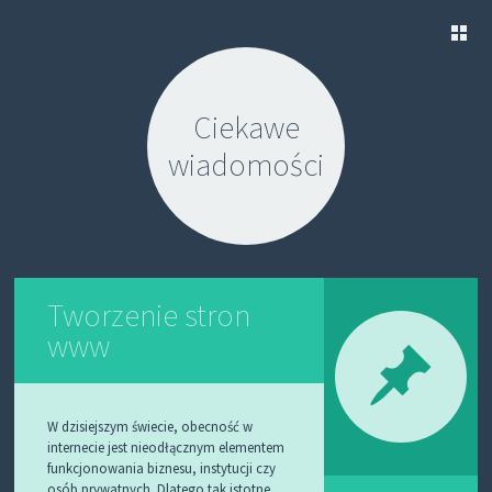
S
K
Ciekawe
I
P
wiadomości
T
O
C
O
N
T
E
N
Tworzenie stron
T
www
W dzisiejszym świecie, obecność w
internecie jest nieodłącznym elementem
funkcjonowania biznesu, instytucji czy
osób prywatnych. Dlatego tak istotne