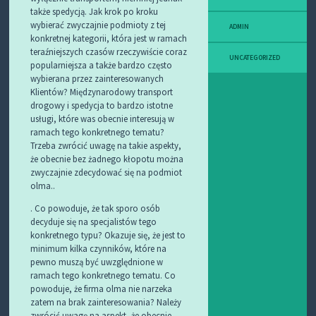
także spedycją. Jak krok po kroku
wybierać zwyczajnie podmioty z tej
ADMIN
konkretnej kategorii, która jest w ramach
teraźniejszych czasów rzeczywiście coraz
UNCATEGORIZED
popularniejsza a także bardzo często
wybierana przez zainteresowanych
Klientów? Międzynarodowy transport
drogowy i spedycja to bardzo istotne
usługi, które was obecnie interesują w
ramach tego konkretnego tematu?
Trzeba zwrócić uwagę na takie aspekty,
że obecnie bez żadnego kłopotu można
zwyczajnie zdecydować się na podmiot
olma..
. Co powoduje, że tak sporo osób
decyduje się na specjalistów tego
konkretnego typu? Okazuje się, że jest to
minimum kilka czynników, które na
pewno muszą być uwzględnione w
ramach tego konkretnego tematu. Co
powoduje, że firma olma nie narzeka
zatem na brak zainteresowania? Należy
zwrócić uwagę na aspekt, że obecnie