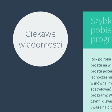
Szybk
pobie
Ciekawe
prog
wiadomości
Rok po roku
prostu na wi
prostu pote
jednocześni
S
w głównej m
K
zdecydować s
I
programy. W
P
czynniki zwi
uwagę na prz
T