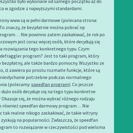
wszystko było wykonane od samego początku aż do
a w zgodzie z najwyższymi standardami.
trony www są w pełni darmowe (polecana strona:
. To znaczy, że bezpłatnie można pobrać np
program… Nie powinno zatem zaskakiwać, że rok po
rzowym jest coraz więcej osób, które decydują się
na rozwiązania tego konkretnego typu. Czym
 defraggler program? Jest to taki program, który
ko bezpłatny, ale także bardzo pomocny. Wszystko ze
o, iż zawiera po prostu rozmaite funkcje, które są
o niesłychanie potrzebne podczas normalnego
nia (polecamy:
speedfan program
). Co jeszcze
 dużo osób decyduje się na tego typu konkretne
 Okazuje się, że można wybrać różnego rodzaju
o również speedfan darmowy program… Nie
 tak realnie nikogo zaskakiwać, że takie witryny
zyskują na popularności. Zwłaszcza, że speedfan
gram to rozwiązanie w rzeczywistości pod wieloma