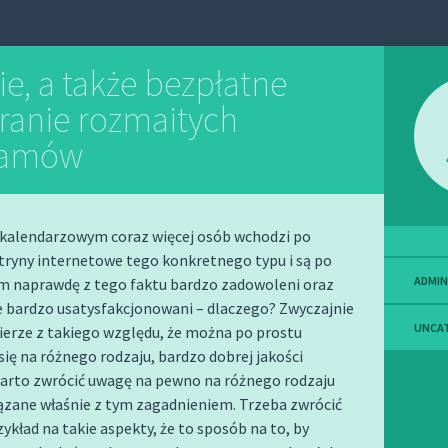
ie, a także bezpłatne
ranie rozmaitych
ramów
 kalendarzowym coraz więcej osób wchodzi po
tryny internetowe tego konkretnego typu i są po
ADMIN
m naprawdę z tego faktu bardzo zadowoleni oraz
e bardzo usatysfakcjonowani – dlaczego? Zwyczajnie
UNCA
ierze z takiego względu, że można po prostu
ię na różnego rodzaju, bardzo dobrej jakości
arto zwrócić uwagę na pewno na różnego rodzaju
ązane właśnie z tym zagadnieniem. Trzeba zwrócić
ykład na takie aspekty, że to sposób na to, by