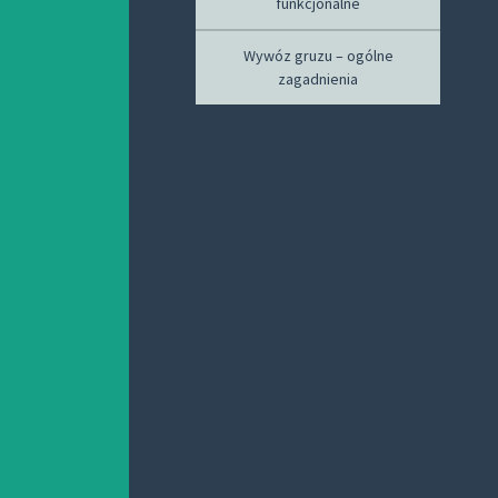
funkcjonalne
Wywóz gruzu – ogólne
zagadnienia