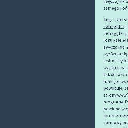
zwyczajnie 
O
samego końc
C
O
Tego typu s
N
defraggler
)
defraggler 
T
roku kalenda
E
zwyczajnie 
N
wyróżnia się
T
jest nie tyl
względu na t
tak de fakt
funkcjonowa
powoduje, że
strony www?
programy. T
powinno więc
internetowe 
darmowy pro