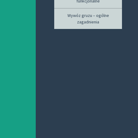
funkcjonalne
Wywóz gruzu – ogólne
zagadnienia