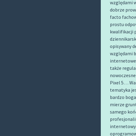
względami w
O
dobrze prow
C
facto fachow
O
prostu odpo
N
kwalifikacji
T
dziennikarsk
E
opisywany d
N
względami ba
T
internetowe
także regula
nowoczesne a
Pixel 5… War
tematyka jes
bardzo bogat
mierze grun
samego końc
profesjonali
internetowym
oprogramowa