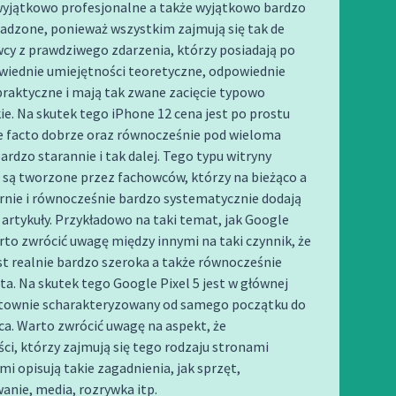
yjątkowo profesjonalne a także wyjątkowo bardzo
adzone, ponieważ wszystkim zajmują się tak de
cy z prawdziwego zdarzenia, którzy posiadają po
wiednie umiejętności teoretyczne, odpowiednie
 praktyczne i mają tak zwane zacięcie typowo
ie. Na skutek tego iPhone 12 cena jest po prostu
e facto dobrze oraz równocześnie pod wieloma
rdzo starannie i tak dalej. Tego typu witryny
 są tworzone przez fachowców, którzy na bieżąco a
rnie i równocześnie bardzo systematycznie dodają
rtykuły. Przykładowo na taki temat, jak Google
to zwrócić uwagę między innymi na taki czynnik, że
t realnie bardzo szeroka a także równocześnie
a. Na skutek tego Google Pixel 5 jest w głównej
townie scharakteryzowany od samego początku do
a. Warto zwrócić uwagę na aspekt, że
ści, którzy zajmują się tego rodzaju stronami
i opisują takie zagadnienia, jak sprzęt,
nie, media, rozrywka itp.