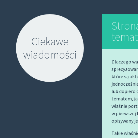
Stron
temat
Ciekawe
wiadomości
Dlaczego war
sprecyzowan
które są akt
jednocześnie
lub dopiero 
tematem, jak
S
właśnie port
K
w pierwszej 
I
opisywany j
P
T
Takie właśn