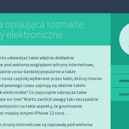
a opisująca rozmaite
y elektroniczne
to odwiedzać takie właśnie dokładnie
e pod wieloma względami witryny internetowe,
ualnie coraz bardziej popularne a także
 coraz częściej wybierane przez ludzi, którzy mocno
ADMIN
od pewnego czasu zajmują się właśnie takim
 elektronika? Co zwyczajnie odznacza takie
UNCA
ale on-line? Warto zwrócić uwagę tak rzeczywiście
kolejności na takie aspekty, że gruntownie
est między innymi iPhone 12 cena…
ie strony internetowe są naprawdę pod wieloma