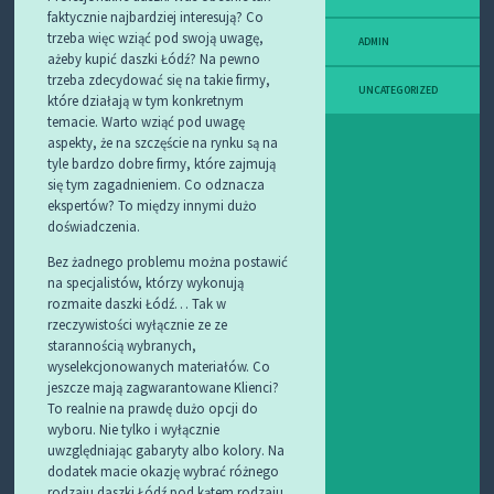
faktycznie najbardziej interesują? Co
trzeba więc wziąć pod swoją uwagę,
ADMIN
ażeby kupić daszki Łódź? Na pewno
trzeba zdecydować się na takie firmy,
UNCATEGORIZED
które działają w tym konkretnym
temacie. Warto wziąć pod uwagę
aspekty, że na szczęście na rynku są na
tyle bardzo dobre firmy, które zajmują
się tym zagadnieniem. Co odznacza
ekspertów? To między innymi dużo
doświadczenia.
Bez żadnego problemu można postawić
na specjalistów, którzy wykonują
rozmaite daszki Łódź… Tak w
rzeczywistości wyłącznie ze ze
starannością wybranych,
wyselekcjonowanych materiałów. Co
jeszcze mają zagwarantowane Klienci?
To realnie na prawdę dużo opcji do
wyboru. Nie tylko i wyłącznie
uwzględniając gabaryty albo kolory. Na
dodatek macie okazję wybrać różnego
rodzaju daszki Łódź pod kątem rodzaju.