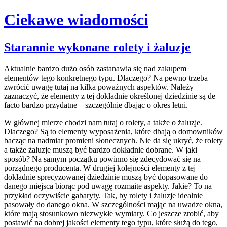
Ciekawe wiadomości
Skip
Starannie wykonane rolety i żaluzje
to
content
Aktualnie bardzo dużo osób zastanawia się nad zakupem
elementów tego konkretnego typu. Dlaczego? Na pewno trzeba
zwrócić uwagę tutaj na kilka poważnych aspektów. Należy
zaznaczyć, że elementy z tej dokładnie określonej dziedzinie są de
facto bardzo przydatne – szczególnie dbając o okres letni.
W głównej mierze chodzi nam tutaj o rolety, a także o żaluzje.
Dlaczego? Są to elementy wyposażenia, które dbają o domowników
bacząc na nadmiar promieni słonecznych. Nie da się ukryć, że rolety
a także żaluzje muszą być bardzo dokładnie dobrane. W jaki
sposób? Na samym początku powinno się zdecydować się na
porządnego producenta. W drugiej kolejności elementy z tej
dokładnie sprecyzowanej dziedzinie muszą być dopasowane do
danego miejsca biorąc pod uwagę rozmaite aspekty. Jakie? To na
przykład oczywiście gabaryty. Tak, by rolety i żaluzje idealnie
pasowały do danego okna. W szczególności mając na uwadze okna,
które mają stosunkowo niezwykłe wymiary. Co jeszcze zrobić, aby
postawić na dobrej jakości elementy tego typu, które służą do tego,