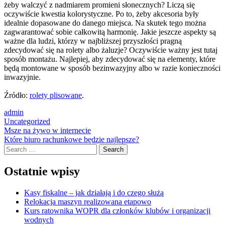
żeby walczyć z nadmiarem promieni słonecznych? Liczą się
oczywiście kwestia kolorystyczne. Po to, żeby akcesoria były
idealnie dopasowane do danego miejsca. Na skutek tego można
zagwarantować sobie całkowitą harmonię. Jakie jeszcze aspekty są
ważne dla ludzi, którzy w najbliższej przyszłości pragną
zdecydować się na rolety albo żaluzje? Oczywiście ważny jest tutaj
sposób montażu. Najlepiej, aby zdecydować się na elementy, które
będą montowane w sposób bezinwazyjny albo w razie konieczności
inwazyjnie.
Źródło:
rolety plisowane
.
admin
Uncategorized
Post
Msze na żywo w internecie
Które biuro rachunkowe będzie najlepsze?
navigation
Search
Ostatnie wpisy
Kasy fiskalne – jak działają i do czego służą
Relokacja maszyn realizowana etapowo
Kurs ratownika WOPR dla członków klubów i organizacji
wodnych