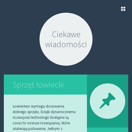
S
K
Ciekawe
I
P
wiadomości
T
O
C
O
N
T
E
N
Sprzęt łowiecki
T
Łowiectwo wymaga stosowania
dobrego sprzętu. Dzięki dynamicznemu
rozwojowi technologii dostępne są
coraz to nowsze rozwiązania, które
ułatwiają polowanie. Jednym z