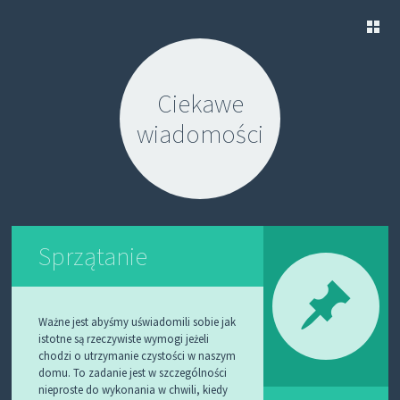
S
K
Ciekawe
I
P
wiadomości
T
O
C
O
N
T
E
N
Sprzątanie
T
Ważne jest abyśmy uświadomili sobie jak
istotne są rzeczywiste wymogi jeżeli
chodzi o utrzymanie czystości w naszym
domu. To zadanie jest w szczególności
nieproste do wykonania w chwili, kiedy