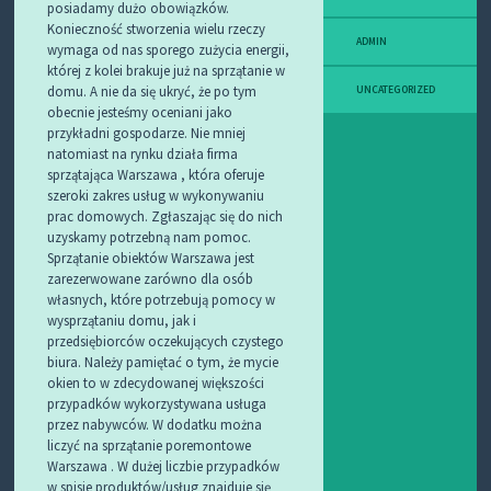
posiadamy dużo obowiązków.
Konieczność stworzenia wielu rzeczy
ADMIN
wymaga od nas sporego zużycia energii,
której z kolei brakuje już na sprzątanie w
domu. A nie da się ukryć, że po tym
UNCATEGORIZED
obecnie jesteśmy oceniani jako
przykładni gospodarze.
Nie mniej
natomiast na rynku działa firma
sprzątająca Warszawa , która oferuje
szeroki zakres usług w wykonywaniu
prac domowych. Zgłaszając się do nich
uzyskamy potrzebną nam pomoc.
Sprzątanie obiektów Warszawa jest
zarezerwowane zarówno dla osób
własnych, które potrzebują pomocy w
wysprzątaniu domu, jak i
przedsiębiorców oczekujących czystego
biura. Należy pamiętać o tym, że mycie
okien to w zdecydowanej większości
przypadków wykorzystywana usługa
przez nabywców. W dodatku można
liczyć na sprzątanie poremontowe
Warszawa . W dużej liczbie przypadków
w spisie produktów/usług znajduje się