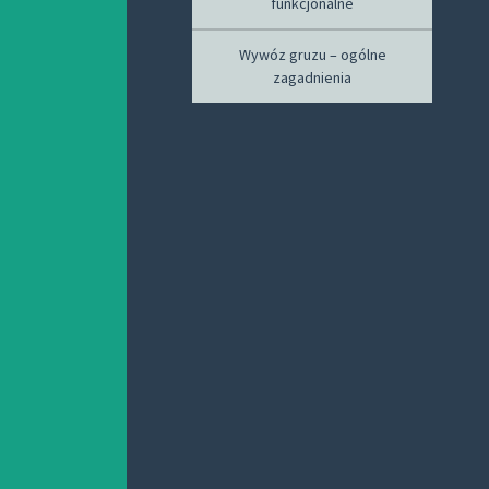
funkcjonalne
Wywóz gruzu – ogólne
zagadnienia