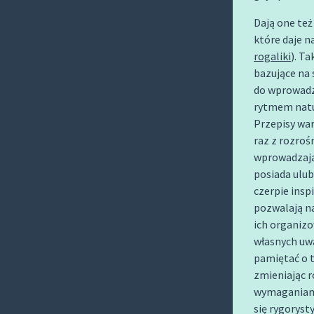
O
Dają one te
C
które daje 
O
rogaliki
). Ta
N
bazujące na
T
do wprowadze
E
rytmem natu
N
Przepisy war
T
raz z rozroś
wprowadzając
posiada ulub
czerpie inspi
pozwalają n
ich organizo
własnych uw
pamiętać o t
zmieniając 
wymaganiami
się rygoryst