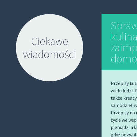
Spraw
kulin
Ciekawe
zaim
wiadomości
domo
Przepisy kul
wielu ludzi.
także kreaty
S
samodzielny
K
Przepisy na
I
życie we ws
P
pieniądz, a 
T
gdyż pozwala