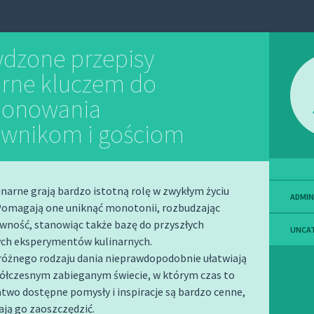
dzone przepisy
arne kluczem do
ponowania
wnikom i gościom
inarne grają bardzo istotną rolę w zwykłym życiu
ADMIN
 Pomagają one uniknąć monotonii, rozbudzając
wność, stanowiąc także bazę do przyszłych
UNCA
ch eksperymentów kulinarnych.
 różnego rodzaju dania nieprawdopodobnie ułatwiają
półczesnym zabieganym świecie, w którym czas to
łatwo dostępne pomysły i inspiracje są bardzo cenne,
ją go zaoszczędzić.