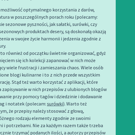
ż możliwość optymalnego korzystania z darów,
natura w poszczególnych porach roku (polecamy:
kie sezonowe pyszności, jak sałatki, surówki, czy
 sezonowych produktach desery, są doskonałą okazją
nia w swojee życie harmonii i jedzenia zgodnie z
ry.
to również od początku świetnie organizować, gdyż
nięciem się ich kolekcji zapanować w nich może
y wiele frustracji i zamieszania chaos. Wiele osób
ione blogi kulinarne i to z nich przede wszystkim
rację. Stąd też warto korzystać z aplikacji, które
a zapisywanie w nich przepisów z ulubionych blogów
wanie przy pomocy tagów i dziedzinie i dodawanie
ag i notatek (polecam:
surówki
). Warto też
ym, że przepisy należy stosować z głową,
różnego rodzaju elementy zgodnie ze swoimi
 i potrzebami. Nie za każdym razem także trzeba
ycznie trzymać podanych ilości, a autorzy przepisów