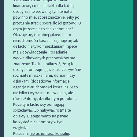
finansowe, co tak de fakto dla każdej
osoby zainteresowanej tym tematem
powinno mieć spore znaczenie, żeby po
prostu nie stracić sporej ilości gotówki. O
czym jeszcze nie trzeba zapominać?
Okazuje się, że dobrej jakości biuro
nieruchomości koszalin zajmuje się tak
de facto nie tylko mieszkaniami. Spece
mają doświadczenie. Posiadanie
wykwalifikowanych pracowników ma
znaczenie. Trzeba podkreślić, że są to
osoby, które zajmują się tak rzeczywiście
rozmaite mieszkaniami, domami czy
działkami (dodatkowe informacje:
agencja nieruchomości koszalin
). Są to
nie tylko i wyłącznie mieszkania, ale
również domy, działki i tym podobne.
Poza tym fachowcy pomagają
sprzedawać lub nabywać rozmaite
obiekty. Dlatego warto na pewno
korzystać z ich pomocy w tym
względzie.
Polecam:
nieruchomości koszalin
.