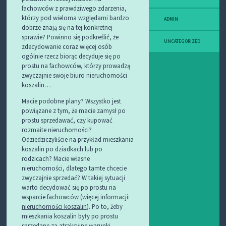
fachowców z prawdziwego zdarzenia,
którzy pod wieloma względami bardzo
ADMIN
dobrze znają się na tej konkretnej
sprawie? Powinno się podkreślić, że
UNCATEGORIZED
zdecydowanie coraz więcej osób
ogólnie rzecz biorąc decyduje się po
prostu na fachowców, którzy prowadzą
zwyczajnie swoje biuro nieruchomości
koszalin…
Macie podobne plany? Wszystko jest
powiązane z tym, że macie zamysł po
prostu sprzedawać, czy kupować
rozmaite nieruchomości?
Odziedziczyliście na przykład mieszkania
koszalin po dziadkach lub po
rodzicach? Macie własne
nieruchomości, dlatego tamte chcecie
zwyczajnie sprzedać? W takiej sytuacji
warto decydować się po prostu na
wsparcie fachowców (więcej informacji:
nieruchomości koszalin
). Po to, żeby
mieszkania koszalin były po prostu
sprzedane za atrakcyjne warunki