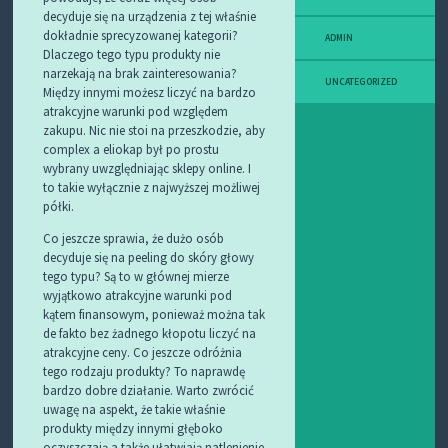
decyduje się na urządzenia z tej właśnie
dokładnie sprecyzowanej kategorii?
ADMIN
Dlaczego tego typu produkty nie
narzekają na brak zainteresowania?
UNCATEGORIZED
Między innymi możesz liczyć na bardzo
atrakcyjne warunki pod względem
zakupu. Nic nie stoi na przeszkodzie, aby
complex a eliokap był po prostu
wybrany uwzględniając sklepy online. I
to takie wyłącznie z najwyższej możliwej
półki.
Co jeszcze sprawia, że dużo osób
decyduje się na peeling do skóry głowy
tego typu? Są to w głównej mierze
wyjątkowo atrakcyjne warunki pod
kątem finansowym, ponieważ można tak
de fakto bez żadnego kłopotu liczyć na
atrakcyjne ceny. Co jeszcze odróżnia
tego rodzaju produkty? To naprawdę
bardzo dobre działanie. Warto zwrócić
uwagę na aspekt, że takie właśnie
produkty między innymi głęboko
oczyszczają a także ułatwiają natlenienie