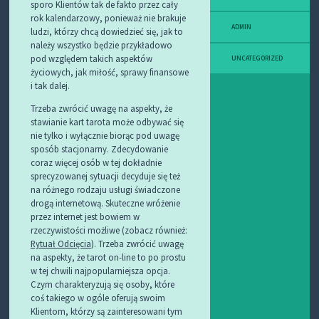
sporo Klientów tak de fakto przez cały
rok kalendarzowy, ponieważ nie brakuje
ADMIN
ludzi, którzy chcą dowiedzieć się, jak to
należy wszystko będzie przykładowo
pod względem takich aspektów
UNCATEGORIZED
życiowych, jak miłość, sprawy finansowe
i tak dalej.
Trzeba zwrócić uwagę na aspekty, że
stawianie kart tarota może odbywać się
nie tylko i wyłącznie biorąc pod uwagę
sposób stacjonarny. Zdecydowanie
coraz więcej osób w tej dokładnie
sprecyzowanej sytuacji decyduje się też
na różnego rodzaju usługi świadczone
drogą internetową. Skuteczne wróżenie
przez internet jest bowiem w
rzeczywistości możliwe (zobacz również:
Rytuał Odcięcia
). Trzeba zwrócić uwagę
na aspekty, że tarot on-line to po prostu
w tej chwili najpopularniejsza opcja.
Czym charakteryzują się osoby, które
coś takiego w ogóle oferują swoim
Klientom, którzy są zainteresowani tym