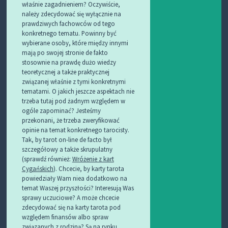
właśnie zagadnieniem? Oczywiście,
należy zdecydować się wyłącznie na
prawdziwych fachowców od tego
konkretnego tematu. Powinny być
wybierane osoby, które między innymi
mają po swojej stronie de fakto
stosownie na prawdę dużo wiedzy
teoretycznej a także praktycznej
związanej właśnie z tymi konkretnymi
tematami. O jakich jeszcze aspektach nie
trzeba tutaj pod żadnym względem w
ogóle zapominać? Jesteśmy
przekonani, że trzeba zweryfikować
opinie na temat konkretnego tarocisty.
Tak, by tarot on-line de facto był
szczegółowy a także skrupulatny
(sprawdź również:
Wróżenie z kart
Cygańskich
). Chcecie, by karty tarota
powiedziały Wam niea dodatkowo na
temat Waszej przyszłości? Interesują Was
sprawy uczuciowe? A może chcecie
zdecydować się na karty tarota pod
względem finansów albo spraw
związanych z rodziną? Są na rynku