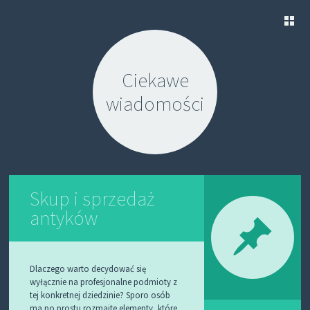
S
K
Ciekawe
I
P
wiadomości
T
O
C
O
N
T
E
N
Skup i sprzedaż
T
antyków
Dlaczego warto decydować się
wyłącznie na profesjonalne podmioty z
tej konkretnej dziedzinie? Sporo osób
ma po prostu rozmaite elementy, które