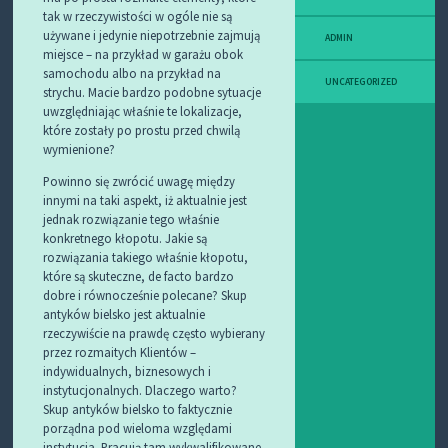
tak w rzeczywistości w ogóle nie są
używane i jedynie niepotrzebnie zajmują
ADMIN
miejsce – na przykład w garażu obok
samochodu albo na przykład na
UNCATEGORIZED
strychu. Macie bardzo podobne sytuacje
uwzględniając właśnie te lokalizacje,
które zostały po prostu przed chwilą
wymienione?
Powinno się zwrócić uwagę między
innymi na taki aspekt, iż aktualnie jest
jednak rozwiązanie tego właśnie
konkretnego kłopotu. Jakie są
rozwiązania takiego właśnie kłopotu,
które są skuteczne, de facto bardzo
dobre i równocześnie polecane? Skup
antyków bielsko jest aktualnie
rzeczywiście na prawdę często wybierany
przez rozmaitych Klientów –
indywidualnych, biznesowych i
instytucjonalnych. Dlaczego warto?
Skup antyków bielsko to faktycznie
porządna pod wieloma względami
instytucja. Pracują tam wykwalifikowane