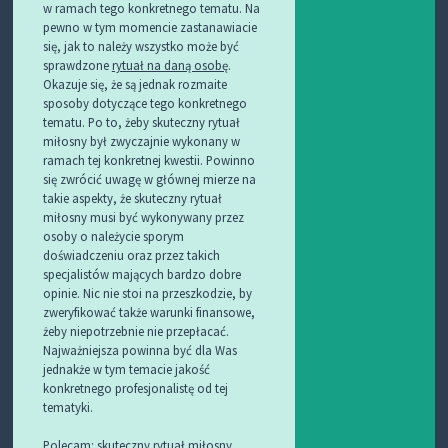
w ramach tego konkretnego tematu. Na
pewno w tym momencie zastanawiacie
się, jak to należy wszystko może być
sprawdzone
rytuał na daną osobę
.
Okazuje się, że są jednak rozmaite
sposoby dotyczące tego konkretnego
tematu. Po to, żeby skuteczny rytuał
miłosny był zwyczajnie wykonany w
ramach tej konkretnej kwestii. Powinno
się zwrócić uwagę w głównej mierze na
takie aspekty, że skuteczny rytuał
miłosny musi być wykonywany przez
osoby o należycie sporym
doświadczeniu oraz przez takich
specjalistów mających bardzo dobre
opinie. Nic nie stoi na przeszkodzie, by
zweryfikować także warunki finansowe,
żeby niepotrzebnie nie przepłacać.
Najważniejsza powinna być dla Was
jednakże w tym temacie jakość
konkretnego profesjonalistę od tej
tematyki.
Polecam:
skuteczny rytuał miłosny
.