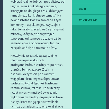
wybierać realnie dobrych specjalistów od
tego właśnie konkretnego zadania,
ADMIN
którzy już od długiego czasu działają w
ramach tego konkretnego tematu? Na
pewno istotna kwestia związana z tym
UNCATEGORIZED
konkretnym aspektem jest zwyczajnie
taka, że należy zdecydować się na rytuał
miłosny, który będzie zwyczajnie
stworzony od samego początku aż do
samego końca odpowiednio. Można
zdecydować się na rozmaite oferty.
Niestety nie wszystkie są zwyczajnie
oferowane przez dobrych
profesjonalistów. Niektórzy to po prostu
oszuści. To naciągacze. Z takimi
osobami oczywiście pod żadnym
względem nie należy współpracować
(polecam:
Rytuał Egipski
). Następna
istotna sprawa jest taka, że skuteczny
rytuał miłosny musi być zwyczajnie
wykonywany między innymi przez takie
osoby, które mogą np pochwalić się
tym, że posiadają stosowne kwalifikacje