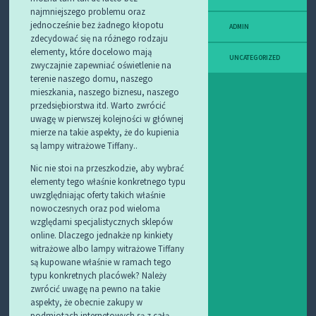
najmniejszego problemu oraz
jednocześnie bez żadnego kłopotu
ADMIN
zdecydować się na różnego rodzaju
elementy, które docelowo mają
UNCATEGORIZED
zwyczajnie zapewniać oświetlenie na
terenie naszego domu, naszego
mieszkania, naszego biznesu, naszego
przedsiębiorstwa itd. Warto zwrócić
uwagę w pierwszej kolejności w głównej
mierze na takie aspekty, że do kupienia
są lampy witrażowe Tiffany..
Nic nie stoi na przeszkodzie, aby wybrać
elementy tego właśnie konkretnego typu
uwzględniając oferty takich właśnie
nowoczesnych oraz pod wieloma
względami specjalistycznych sklepów
online. Dlaczego jednakże np kinkiety
witrażowe albo lampy witrażowe Tiffany
są kupowane właśnie w ramach tego
typu konkretnych placówek? Należy
zwrócić uwagę na pewno na takie
aspekty, że obecnie zakupy w
podmiotach internetowych są z całą