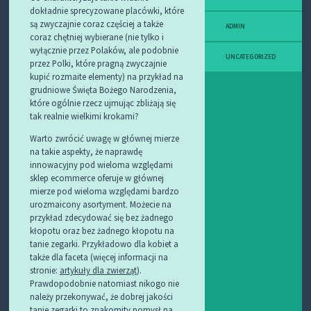
dokładnie sprecyzowane placówki, które
są zwyczajnie coraz częściej a także
ADMIN
coraz chętniej wybierane (nie tylko i
wyłącznie przez Polaków, ale podobnie
UNCATEGORIZED
przez Polki, które pragną zwyczajnie
kupić rozmaite elementy) na przykład na
grudniowe Święta Bożego Narodzenia,
które ogólnie rzecz ujmując zbliżają się
tak realnie wielkimi krokami?
Warto zwrócić uwagę w głównej mierze
na takie aspekty, że naprawdę
innowacyjny pod wieloma względami
sklep ecommerce oferuje w głównej
mierze pod wieloma względami bardzo
urozmaicony asortyment. Możecie na
przykład zdecydować się bez żadnego
kłopotu oraz bez żadnego kłopotu na
tanie zegarki. Przykładowo dla kobiet a
także dla faceta (więcej informacji na
stronie:
artykuły dla zwierząt
).
Prawdopodobnie natomiast nikogo nie
należy przekonywać, że dobrej jakości
tanie zegarki to znakomity pomysł na