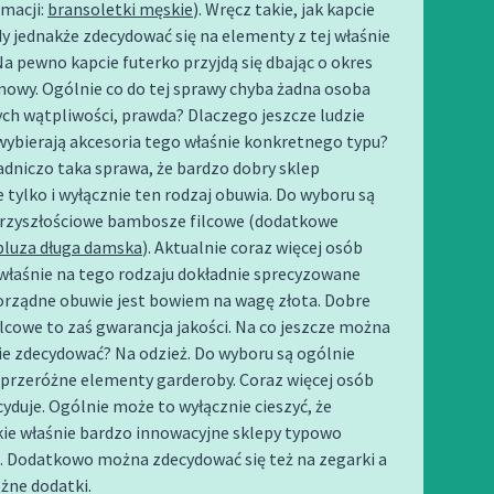
rmacji:
bransoletki męskie
). Wręcz takie, jak kapcie
dy jednakże zdecydować się na elementy z tej właśnie
Na pewno kapcie futerko przyjdą się dbając o okres
imowy. Ogólnie co do tej sprawy chyba żadna osoba
ch wątpliwości, prawda? Dlaczego jeszcze ludzie
wybierają akcesoria tego właśnie konkretnego typu?
sadniczo taka sprawa, że bardzo dobry sklep
e tylko i wyłącznie ten rodzaj obuwia. Do wyboru są
przyszłościowe bambosze filcowe (dodatkowe
bluza długa damska
). Aktualnie coraz więcej osób
 właśnie na tego rodzaju dokładnie sprecyzowane
orządne obuwie jest bowiem na wagę złota. Dobre
cowe to zaś gwarancja jakości. Na co jeszcze można
e zdecydować? Na odzież. Do wyboru są ogólnie
 przeróżne elementy garderoby. Coraz więcej osób
ecyduje. Ogólnie może to wyłącznie cieszyć, że
kie właśnie bardzo innowacyjne sklepy typowo
. Dodatkowo można zdecydować się też na zegarki a
żne dodatki.