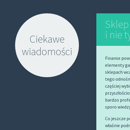
Sklep
i nie 
Ciekawe
wiadomości
Finanse powa
elementy ga
sklepach wca
tego odnośni
częściej wyb
przyszłościo
S
bardzo profe
K
sporo wiedzy
I
P
Co jeszcze 
T
właśnie podm