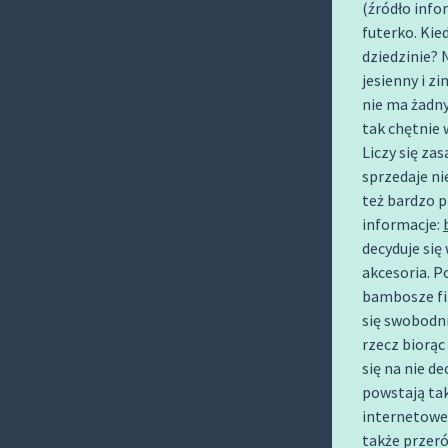
(źródło info
O
futerko. Kie
C
dziedzinie? 
O
jesienny i z
N
nie ma żadny
T
tak chętnie 
E
Liczy się za
N
sprzedaje ni
T
też bardzo 
informacje:
decyduje się
akcesoria. P
bambosze fil
się swobodni
rzecz biorąc
się na nie d
powstają ta
internetowe
także przeró