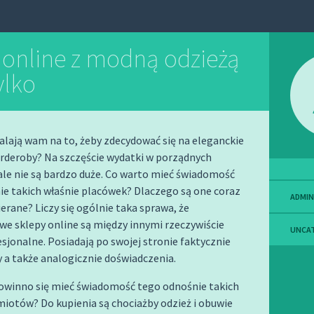
 online z modną odzieżą
tylko
lają wam na to, żeby zdecydować się na eleganckie
rderoby? Na szczęście wydatki w porządnych
le nie są bardzo duże. Co warto mieć świadomość
e takich właśnie placówek? Dlaczego są one coraz
ADMIN
ierane? Liczy się ogólnie taka sprawa, że
we sklepy online są między innymi rzeczywiście
UNCA
sjonalne. Posiadają po swojej stronie faktycznie
 a także analogicznie doświadczenia.
powinno się mieć świadomość tego odnośnie takich
iotów? Do kupienia są chociażby odzież i obuwie