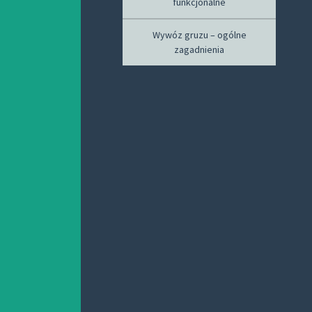
funkcjonalne
Wywóz gruzu – ogólne
zagadnienia