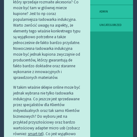
który sprzedaje rozmaite akcesoria? Co
może być tam w głównej mierze
ADMIN
kupione? Jest to np coraz
popularniejsza ładowarka indukcyjna.
Warto zwrócić uwagę na aspekty, że
UNCATEGORIZED
elementy tego właśnie konkretnego typu
są wyjątkowo potrzebne a także
jednocześnie de fakto bardzo przydatne.
Nowoczesna ładowarka indukcyjna
może być jednak kupiona zwyczajnie od
producentów, którzy gwarantują de
fakto bardzo dokładne oraz staranne
wykonanie z innowacyjnych i
sprawdzonych materiałów.
W takim właśnie sklepie online może być
jednak wybrana nie tylko ładowarka
indukcyjna. Co jeszcze jest sprzedawane
przez specjalistów dla Klientów
indywidualnych oraz tak samo Klientów
biznesowych? Do wyboru jest na
przykład przyszłościowy oraz bardzo
wartościowy adapter micro usb (zobacz
również:
smart-tel
). Co jest wyjątkowo