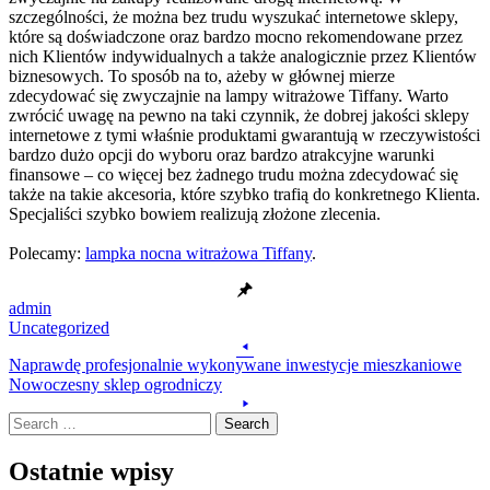
szczególności, że można bez trudu wyszukać internetowe sklepy,
które są doświadczone oraz bardzo mocno rekomendowane przez
nich Klientów indywidualnych a także analogicznie przez Klientów
biznesowych. To sposób na to, ażeby w głównej mierze
zdecydować się zwyczajnie na lampy witrażowe Tiffany. Warto
zwrócić uwagę na pewno na taki czynnik, że dobrej jakości sklepy
internetowe z tymi właśnie produktami gwarantują w rzeczywistości
bardzo dużo opcji do wyboru oraz bardzo atrakcyjne warunki
finansowe – co więcej bez żadnego trudu można zdecydować się
także na takie akcesoria, które szybko trafią do konkretnego Klienta.
Specjaliści szybko bowiem realizują złożone zlecenia.
Polecamy:
lampka nocna witrażowa Tiffany
.
admin
Uncategorized
Post
Naprawdę profesjonalnie wykonywane inwestycje mieszkaniowe
navigation
Nowoczesny sklep ogrodniczy
Search
Ostatnie wpisy