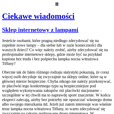
Ciekawe wiadomości
Skip
Sklep internetowy z lampami
to
content
Jesteście osobami, które pragną niedługo zdecydować się na
zupełnie nowe lampy – dla siebie lub w razie konieczności dla
waszych dzieci? Co więc należy zrobić, ażeby zdecydować się na
profesjonalne internetowe sklepy, gdzie może być na przykład
kupiona bez trudu i bez pośpiechu lampka nocna witrażowa
Tiffany?
Obecnie tak de fakto różnego rodzaju statystyki pokazują, że coraz
więcej osób decyduje się zwyczajnie na sklepy online, które są w
głównej mierze bezpieczne. Chyba nikogo nie należy przekonywać,
że placówki tego konkretnego typu są bezpieczniejsze pod
względem wykonywania zakupów niż placówki stacjonarne –
szczególnie w tej chwili ma to naprawdę spore znaczenie. W końcu
eksperci zalecają, ażeby bez potrzeby nie opuszczać własnego domu
albo swojego mieszkania itd. Jeżeli już zatem interesuje was właśnie
teraz lampka nocna witrażowa Tiffany, to warto zdecydować się
zwyczajnie na zakupy realizowane drogą internetową. W