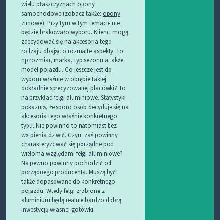
wielu płaszczyznach opony
samochodowe (zobacz także:
opony
zimowe
). Przy tym w tym temacie nie
będzie brakowało wyboru. Klienci mogą
zdecydować się na akcesoria tego
rodzaju dbając o rozmaite aspekty. To
np rozmiar, marka, typ sezonu a także
model pojazdu. Co jeszcze jest do
wyboru właśnie w obrębie takiej
dokładnie sprecyzowanej placówki? To
na przykład felgi aluminiowe. Statystyki
pokazują, że sporo osób decyduje się na
akcesoria tego właśnie konkretnego
typu. Nie powinno to natomiast bez
wątpienia dziwić. Czym zaś powinny
charakteryzować się porządne pod
wieloma względami felgi aluminiowe?
Na pewno powinny pochodzić od
porządnego producenta. Muszą być
także dopasowane do konkretnego
pojazdu. Wtedy felgi zrobione z
aluminium będą realnie bardzo dobrą
inwestycją własnej gotówki.