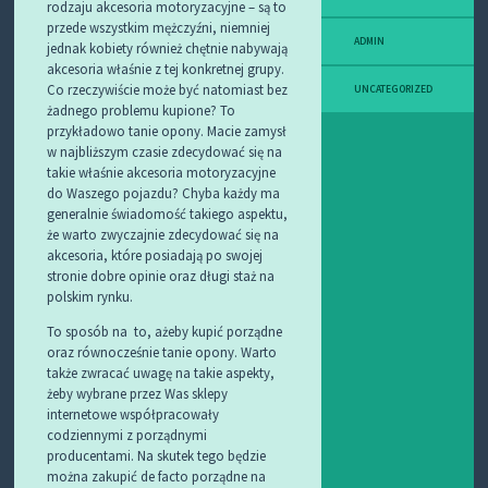
rodzaju akcesoria motoryzacyjne – są to
przede wszystkim mężczyźni, niemniej
ADMIN
jednak kobiety również chętnie nabywają
akcesoria właśnie z tej konkretnej grupy.
Co rzeczywiście może być natomiast bez
UNCATEGORIZED
żadnego problemu kupione? To
przykładowo tanie opony. Macie zamysł
w najbliższym czasie zdecydować się na
takie właśnie akcesoria motoryzacyjne
do Waszego pojazdu? Chyba każdy ma
generalnie świadomość takiego aspektu,
że warto zwyczajnie zdecydować się na
akcesoria, które posiadają po swojej
stronie dobre opinie oraz długi staż na
polskim rynku.
To sposób na to, ażeby kupić porządne
oraz równocześnie tanie opony. Warto
także zwracać uwagę na takie aspekty,
żeby wybrane przez Was sklepy
internetowe współpracowały
codziennymi z porządnymi
producentami. Na skutek tego będzie
można zakupić de facto porządne na