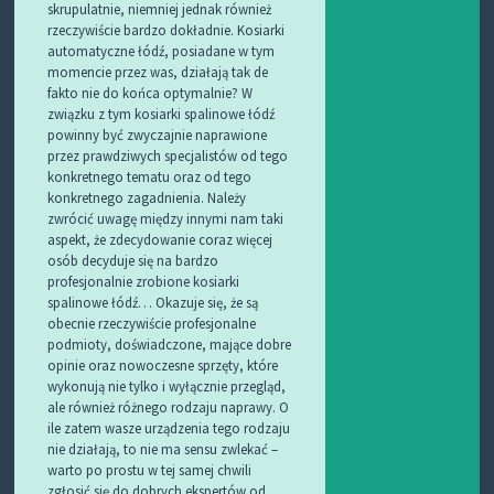
skrupulatnie, niemniej jednak również
rzeczywiście bardzo dokładnie. Kosiarki
automatyczne łódź, posiadane w tym
momencie przez was, działają tak de
fakto nie do końca optymalnie? W
związku z tym kosiarki spalinowe łódź
powinny być zwyczajnie naprawione
przez prawdziwych specjalistów od tego
konkretnego tematu oraz od tego
konkretnego zagadnienia. Należy
zwrócić uwagę między innymi nam taki
aspekt, że zdecydowanie coraz więcej
osób decyduje się na bardzo
profesjonalnie zrobione kosiarki
spalinowe łódź… Okazuje się, że są
obecnie rzeczywiście profesjonalne
podmioty, doświadczone, mające dobre
opinie oraz nowoczesne sprzęty, które
wykonują nie tylko i wyłącznie przegląd,
ale również różnego rodzaju naprawy. O
ile zatem wasze urządzenia tego rodzaju
nie działają, to nie ma sensu zwlekać –
warto po prostu w tej samej chwili
zgłosić się do dobrych ekspertów od