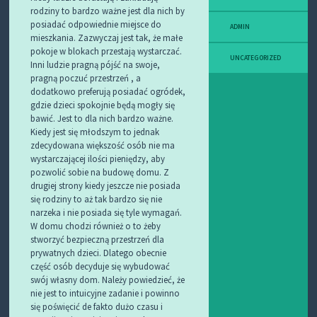
rodziny to bardzo ważne jest dla nich by
posiadać odpowiednie miejsce do
ADMIN
mieszkania. Zazwyczaj jest tak, że małe
pokoje w blokach przestają wystarczać.
UNCATEGORIZED
Inni ludzie pragną pójść na swoje,
pragną poczuć przestrzeń , a
dodatkowo preferują posiadać ogródek,
gdzie dzieci spokojnie będą mogły się
bawić. Jest to dla nich bardzo ważne.
Kiedy jest się młodszym to jednak
zdecydowana większość osób nie ma
wystarczającej ilości pieniędzy, aby
pozwolić sobie na budowę domu. Z
drugiej strony kiedy jeszcze nie posiada
się rodziny to aż tak bardzo się nie
narzeka i nie posiada się tyle wymagań.
W domu chodzi również o to żeby
stworzyć bezpieczną przestrzeń dla
prywatnych dzieci. Dlatego obecnie
część osób decyduje się wybudować
swój własny dom.
Należy powiedzieć, że
nie jest to intuicyjne zadanie i powinno
się poświęcić de fakto dużo czasu i