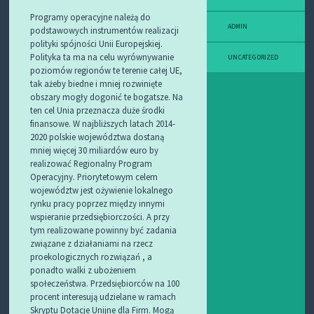
Programy operacyjne należą do
ADMIN
podstawowych instrumentów realizacji
polityki spójności Unii Europejskiej.
Polityka ta ma na celu wyrównywanie
UNCATEGORIZED
poziomów regionów te terenie całej UE,
tak ażeby biedne i mniej rozwinięte
obszary mogły dogonić te bogatsze. Na
ten cel Unia przeznacza duże środki
finansowe. W najbliższych latach 2014-
2020 polskie województwa dostaną
mniej więcej 30 miliardów euro by
realizować Regionalny Program
Operacyjny.
Priorytetowym celem
województw jest ożywienie lokalnego
rynku pracy poprzez między innymi
wspieranie przedsiębiorczości. A przy
tym realizowane powinny być zadania
związane z działaniami na rzecz
proekologicznych rozwiązań , a
ponadto walki z ubożeniem
społeczeństwa. Przedsiębiorców na 100
procent interesują udzielane w ramach
Skryptu Dotacje Unijne dla Firm. Mogą