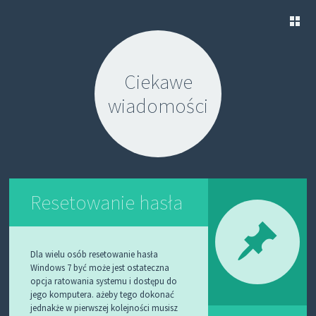
S
K
Ciekawe
I
P
wiadomości
T
O
C
O
N
T
E
N
Resetowanie hasła
T
Dla wielu osób resetowanie hasła
Windows 7 być może jest ostateczna
opcja ratowania systemu i dostępu do
jego komputera. ażeby tego dokonać
jednakże w pierwszej kolejności musisz