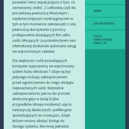
posiadać nieco więcej pojęcia o tym, co
zamierzamy zrobić. Z całkowitą czyli stu
ADMIN
procentową pewnością Właściwym i
najskuteczniejszym rozstrzygnięciem w
tym w tym momencie zakresie jest z całą
UNCATEGORIZED
pewnością skorzystanie z pomocy
profesjonalnie działających firm albo
HASŁO
,
osób oferujących za pośrednictwem sieci
KOMPUTEROWA
POMOC
,
PC
internetowej doskonale wykonane usługi
we wspomnianym zakresie.
Dla większości osób posiadających
komputer wyposażony we wspomniany
system hasło Windows 7 zdaje się być
jedynego rodzaju zabezpieczeniem
przed ograniczeniem do niego dostępu
niepowołanych osób. Naturalnie
zabezpieczenie to jest na sto procent
skuteczne gdyż w dużej liczbie
przypadków istnieje możliwość użycia
nadzwyczaj skutecznych i perfekcyjnie
sprawdzających się rozwiązań, dzięki
którym można zdobyć dostęp do
danego systemu. Nie mniej jednakże