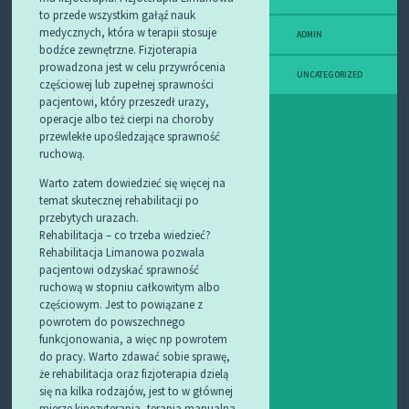
to przede wszystkim gałąź nauk
medycznych, która w terapii stosuje
ADMIN
bodźce zewnętrzne. Fizjoterapia
prowadzona jest w celu przywrócenia
UNCATEGORIZED
częściowej lub zupełnej sprawności
pacjentowi, który przeszedł urazy,
operacje albo też cierpi na choroby
przewlekłe upośledzające sprawność
ruchową.
Warto zatem dowiedzieć się więcej na
temat skutecznej rehabilitacji po
przebytych urazach.
Rehabilitacja – co trzeba wiedzieć?
Rehabilitacja Limanowa pozwala
pacjentowi odzyskać sprawność
ruchową w stopniu całkowitym albo
częściowym. Jest to powiązane z
powrotem do powszechnego
funkcjonowania, a więc np powrotem
do pracy. Warto zdawać sobie sprawę,
że rehabilitacja oraz fizjoterapia dzielą
się na kilka rodzajów, jest to w głównej
mierze kinezyterapia, terapia manualna,