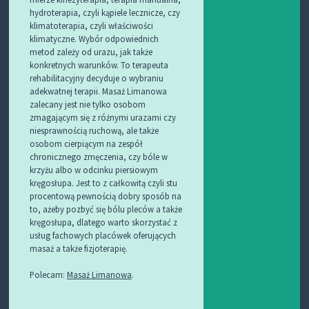
hydroterapia, czyli kąpiele lecznicze, czy
klimatoterapia, czyli właściwości
klimatyczne. Wybór odpowiednich
metod zależy od urazu, jak także
konkretnych warunków. To terapeuta
rehabilitacyjny decyduje o wybraniu
adekwatnej terapii. Masaż Limanowa
zalecany jest nie tylko osobom
zmagającym się z różnymi urazami czy
niesprawnością ruchową, ale także
osobom cierpiącym na zespół
chronicznego zmęczenia, czy bóle w
krzyżu albo w odcinku piersiowym
kręgosłupa. Jest to z całkowitą czyli stu
procentową pewnością dobry sposób na
to, ażeby pozbyć się bólu pleców a także
kręgosłupa, dlatego warto skorzystać z
usług fachowych placówek oferujących
masaż a także fizjoterapię.
Polecam:
Masaż Limanowa
.