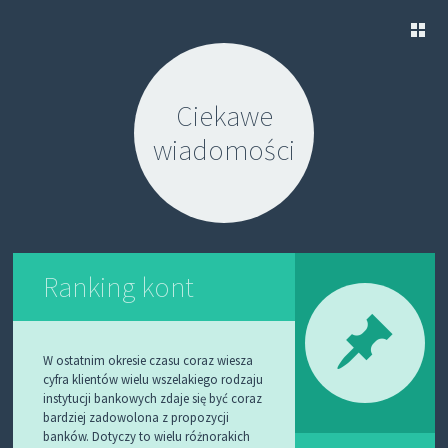
S
K
Ciekawe
I
P
wiadomości
T
O
C
O
N
T
E
N
Ranking kont
T
W ostatnim okresie czasu coraz wiesza
cyfra klientów wielu wszelakiego rodzaju
instytucji bankowych zdaje się być coraz
bardziej zadowolona z propozycji
banków. Dotyczy to wielu różnorakich