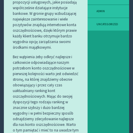
propozycji usługowych, jakie posiadają
współcześnie działające instytucje
ADMIN
bankowe. W gronie grupy wzbudzającej
największe zainteresowanie i wiele
pozytywów znajdują internetowe konta
UNCATEGORIZED
oszczędnościowe, dzięki którym prawie
każdy klient banku otrzymuje bardzo
wygodna opcję zarządzania swoimi
środkami majątkowymi.
Bez wątpienia żeby odkryć najlepsze i
całkowicie odpowiadające naszym
potrzebom konto oszczędnościowe w
pierwszej kolejności warto jest odwiedzić
stronę, na której znajdziemy obecnie
obowiązujący i przez cały czas
uaktualniany ranking kont
oszczędnościowych. Mając do swojej
dyspozycji tego rodzaju ranking w
znacznie szybszy i dużo bardziej
wygodny i w pełni bezpieczny sposób
odnajdziemy zdecydowanie najlepsze
dla nas konto oszczędnościowe. Warto
o tym pamiętać i mieć to na uwadze tym