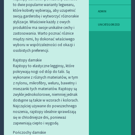
to dwie popularne warianty legwearu,
które kobiety wybierają, aby uzupełnić
ADMIN
swoją garderobę i wytworzyć różnorakie
stylizacje. Właściwie każdy z owych
UNCATEGORIZED
produktów ma swoje unikalne cechy i
zastosowania. Warto poznać różnice
między nimi, by dokonać właściwego
wyboru w współzależności od okazji i
osobistych preferencji.
Rajstopy damskie
Rajstopy to elastyczne legginsy, które
pokrywają nogi od stóp do talii. Są
wykonane z różnych materiałów, w tym
z nylonu, mikrofibry, weluru, bawełny i
mieszanki tych materiałów. Rajstopy są
zwykle jednokolorowe, niemniej jednak
dostępne są także w wzorach i kolorach.
Najczęściej używane do powszechnego
noszenia, rajstopy idealnie sprawdzają
się w chłodniejsze dni, ponieważ
zapewniają ciepło i wygodę.
Pończochy damskie